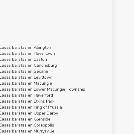
Casas baratas en Abington
Casas baratas en Havertown
Casas baratas en Easton
Casas baratas en Canonsburg
Casas baratas en Secane
Casas baratas en Levittown
Casas baratas en Macungie
Casas baratas en Lower Macungie Township
Casas baratas en Haverford
Casas baratas en Elkins Park
Casas baratas en King of Prussia
Casas baratas en Upper Darby
Casas baratas en Glenside
Casas baratas en Coraopolis
Casas baratas en Murrysville