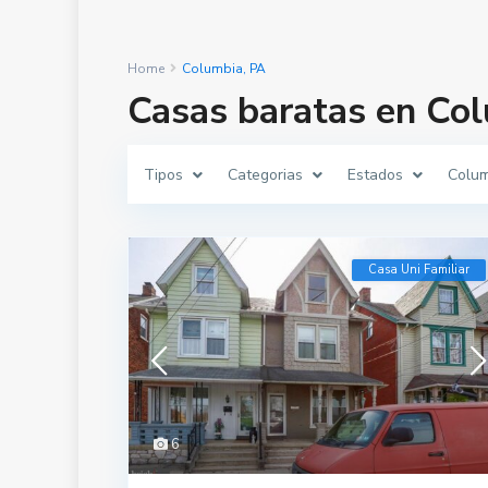
Home
Columbia, PA
Casas baratas en Co
Tipos
Categorias
Estados
Colum
Casa Uni Familiar
6