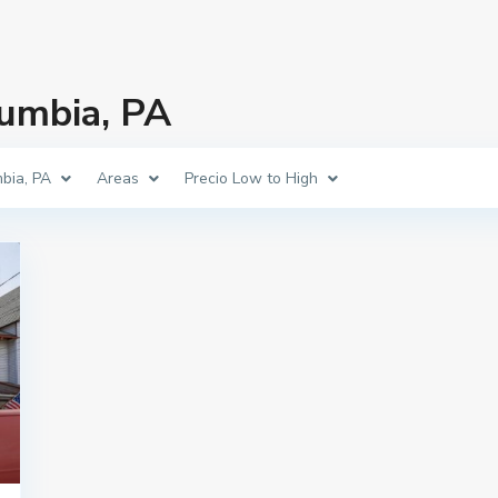
lumbia, PA
bia, PA
Areas
Precio Low to High