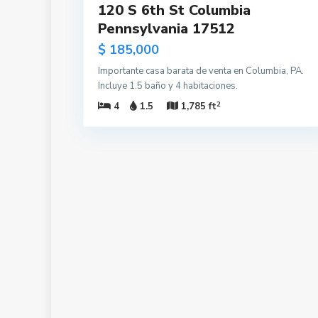
120 S 6th St Columbia
Pennsylvania 17512
$ 185,000
Importante casa barata de venta en Columbia, PA.
Incluye 1.5 baño y 4 habitaciones.
2
4
1.5
1,785 ft