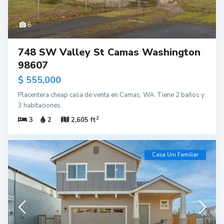
6
748 SW Valley St Camas Washington
98607
$ 555,000
Placentera cheap casa de venta en Camas, WA. Tiene 2 baños y
3 habitaciones.
2
3
2
2,605 ft
Casa Uni Familiar