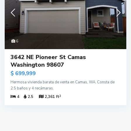
6
3642 NE Pioneer St Camas
Washington 98607
$ 699,999
Hermosa vivienda barata de venta en Camas, WA. Consta de
2.5 baños y 4 recámaras.
2
4
2.5
2,361 ft