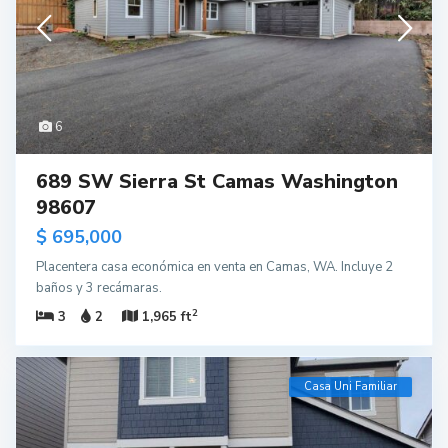
6
689 SW Sierra St Camas Washington
98607
$ 695,000
Placentera casa económica en venta en Camas, WA. Incluye 2
baños y 3 recámaras.
2
3
2
1,965 ft
Casa Uni Familiar