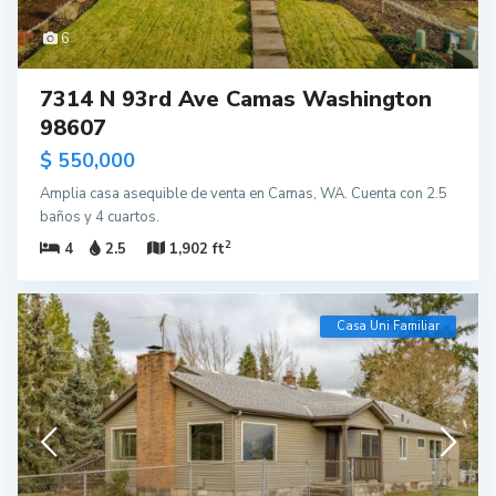
6
7314 N 93rd Ave Camas Washington
98607
$ 550,000
Amplia casa asequible de venta en Camas, WA. Cuenta con 2.5
baños y 4 cuartos.
2
4
2.5
1,902 ft
Casa Uni Familiar