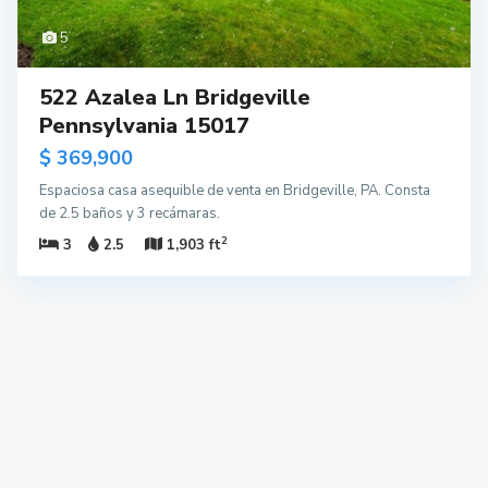
5
522 Azalea Ln Bridgeville
Pennsylvania 15017
$ 369,900
Espaciosa casa asequible de venta en Bridgeville, PA. Consta
de 2.5 baños y 3 recámaras.
2
3
2.5
1,903 ft