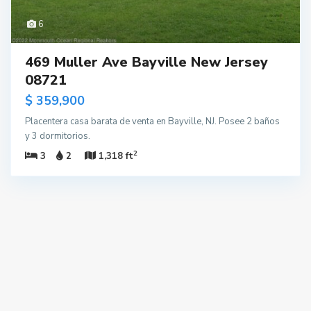
6
469 Muller Ave Bayville New Jersey
08721
$ 359,900
Placentera casa barata de venta en Bayville, NJ. Posee 2 baños
y 3 dormitorios.
2
3
2
1,318 ft