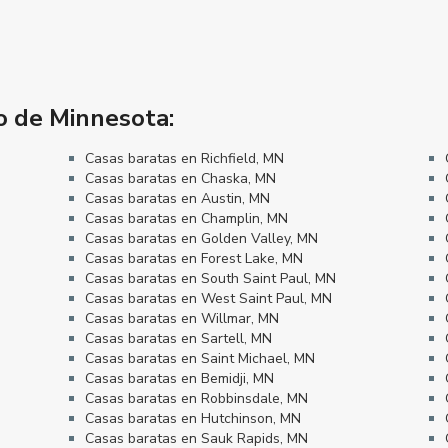
o de Minnesota:
Casas baratas en Richfield, MN
Casas baratas en Chaska, MN
Casas baratas en Austin, MN
Casas baratas en Champlin, MN
Casas baratas en Golden Valley, MN
Casas baratas en Forest Lake, MN
Casas baratas en South Saint Paul, MN
Casas baratas en West Saint Paul, MN
Casas baratas en Willmar, MN
Casas baratas en Sartell, MN
Casas baratas en Saint Michael, MN
Casas baratas en Bemidji, MN
Casas baratas en Robbinsdale, MN
Casas baratas en Hutchinson, MN
Casas baratas en Sauk Rapids, MN