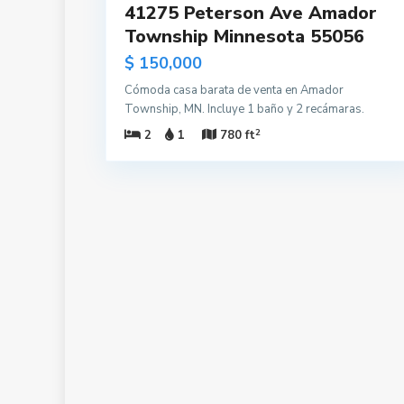
41275 Peterson Ave Amador
Township Minnesota 55056
$ 150,000
Cómoda casa barata de venta en Amador
Township, MN. Incluye 1 baño y 2 recámaras.
2
2
1
780 ft