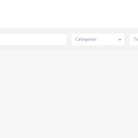
Categorias
Ti