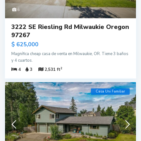
6
3222 SE Riesling Rd Milwaukie Oregon
97267
$ 625,000
Magnífica cheap casa de venta en Milwaukie, OR. Tiene 3 baños
y 4 cuartos.
2
4
3
2,531 ft
Casa Uni Familiar