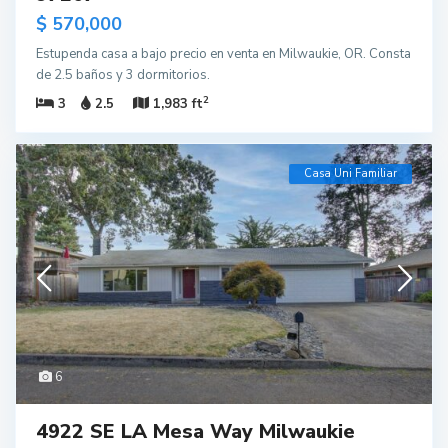
$ 570,000
Estupenda casa a bajo precio en venta en Milwaukie, OR. Consta
de 2.5 baños y 3 dormitorios.
2
3
2.5
1,983 ft
Casa Uni Familiar
6
4922 SE LA Mesa Way Milwaukie