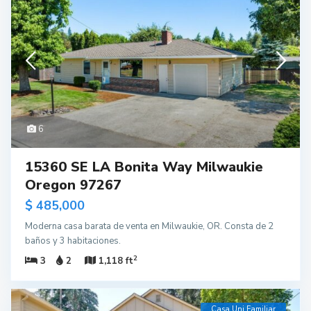
6
15360 SE LA Bonita Way Milwaukie
Oregon 97267
$ 485,000
Moderna casa barata de venta en Milwaukie, OR. Consta de 2
baños y 3 habitaciones.
2
3
2
1,118 ft
Casa Uni Familiar