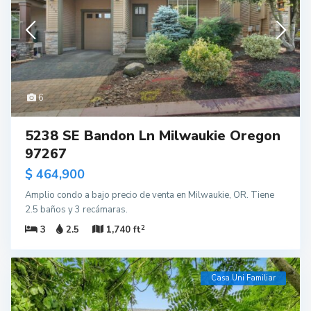
6
5238 SE Bandon Ln Milwaukie Oregon
97267
$ 464,900
Amplio condo a bajo precio de venta en Milwaukie, OR. Tiene
2.5 baños y 3 recámaras.
2
3
2.5
1,740 ft
Casa Uni Familiar