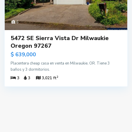
6
5472 SE Sierra Vista Dr Milwaukie
Oregon 97267
$ 639,000
Placentera cheap casa en venta en Milwaukie, OR. Tiene 3
baños y 3 dormitorios.
2
3
3
3,021 ft