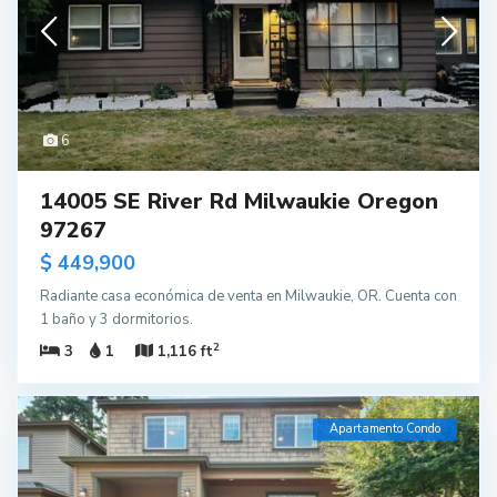
6
14005 SE River Rd Milwaukie Oregon
97267
$ 449,900
Radiante casa económica de venta en Milwaukie, OR. Cuenta con
1 baño y 3 dormitorios.
2
3
1
1,116 ft
Apartamento Condo