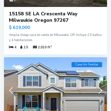
6
15158 SE LA Crescenta Way
Milwaukie Oregon 97267
$ 619,000
Amplia cheap casa en venta en Milwaukie, OR. Incluye 2.5 baños
y 4 habitaciones.
2
4
2.5
2,010 ft
Casa Uni Familiar