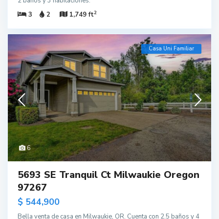
2 baños y 3 habitaciones.
2
3
2
1,749 ft
Casa Uni Familiar
6
5693 SE Tranquil Ct Milwaukie Oregon
97267
$ 544,900
Bella venta de casa en Milwaukie, OR. Cuenta con 2.5 baños y 4