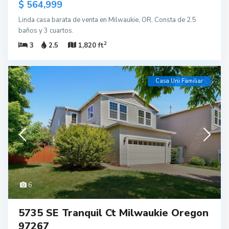
$ 564,999
Linda casa barata de venta en Milwaukie, OR. Consta de 2.5
baños y 3 cuartos.
2
3
2.5
1,820 ft
Casa Uni Familiar
6
5735 SE Tranquil Ct Milwaukie Oregon
97267