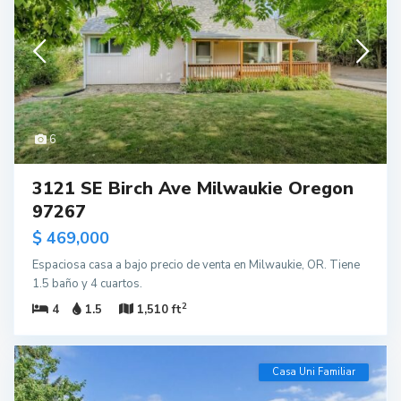
6
3121 SE Birch Ave Milwaukie Oregon
97267
$ 469,000
Espaciosa casa a bajo precio de venta en Milwaukie, OR. Tiene
1.5 baño y 4 cuartos.
2
4
1.5
1,510 ft
Casa Uni Familiar