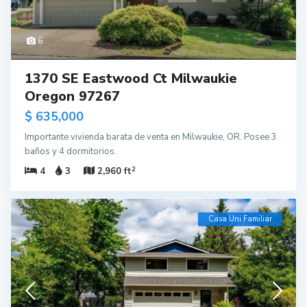
6
1370 SE Eastwood Ct Milwaukie
Oregon 97267
$ 635,000
Importante vivienda barata de venta en Milwaukie, OR. Posee 3
baños y 4 dormitorios.
2
4
3
2,960 ft
Casa Uni Familiar