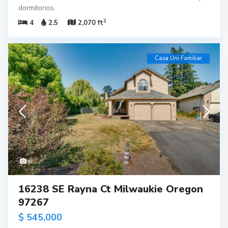
dormitorios.
2
4
2.5
2,070 ft
Casa Uni Familiar
6
16238 SE Rayna Ct Milwaukie Oregon
97267
$ 545,000