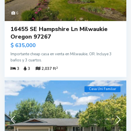
6
16455 SE Hampshire Ln Milwaukie
Oregon 97267
$ 635,000
Importante cheap casa en venta en Milwaukie, OR. Incluye 3
baños y 3 cuartos.
2
3
3
2,037 ft
Casa Uni Familiar