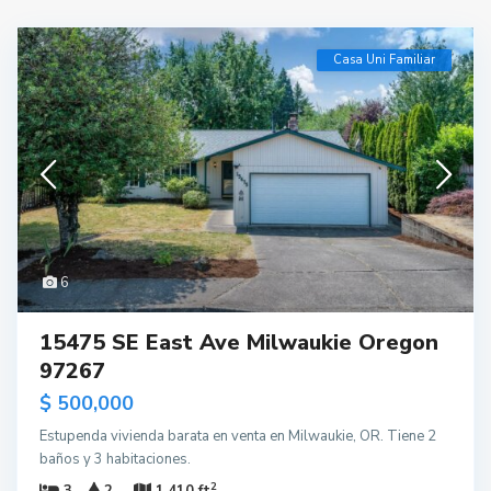
Casa Uni Familiar
6
15475 SE East Ave Milwaukie Oregon
97267
$ 500,000
Estupenda vivienda barata en venta en Milwaukie, OR. Tiene 2
baños y 3 habitaciones.
2
3
2
1,410 ft