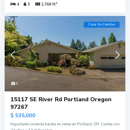
2
4
3
2,768 ft
Casa Uni Familiar
6
15117 SE River Rd Portland Oregon
97267
$ 535,000
Importante vivienda barata en venta en Portland, OR. Cuenta con