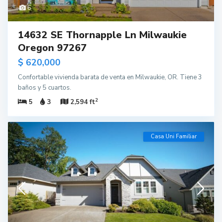
6
14632 SE Thornapple Ln Milwaukie
Oregon 97267
$ 620,000
Confortable vivienda barata de venta en Milwaukie, OR. Tiene 3
baños y 5 cuartos.
2
5
3
2,594 ft
Casa Uni Familiar