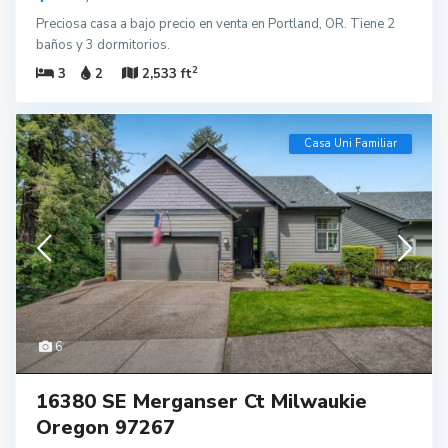
Preciosa casa a bajo precio en venta en Portland, OR. Tiene 2
baños y 3 dormitorios.
2
3
2
2,533 ft
Casa Uni Familiar
6
16380 SE Merganser Ct Milwaukie
Oregon 97267