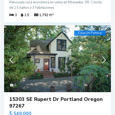
Renovada casa económica en venta en Milwaukie, OR. Consta
de 2.5 baños y 3 habitaciones.
2
3
2.5
1,792 ft
Casa Uni Familiar
6
15303 SE Rupert Dr Portland Oregon
97267
$ 549,000