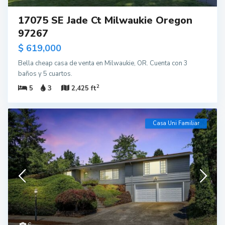
17075 SE Jade Ct Milwaukie Oregon
97267
$ 619,000
Bella cheap casa de venta en Milwaukie, OR. Cuenta con 3
baños y 5 cuartos.
2
5
3
2,425 ft
Casa Uni Familiar