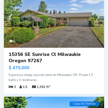
6
15356 SE Sunrise Ct Milwaukie
Oregon 97267
$ 475,000
Espaciosa cheap casa de venta en Milwaukie, OR. Posee 1.5
baño y 3 recámaras.
2
3
1.5
1,392 ft
Casa Uni Familiar