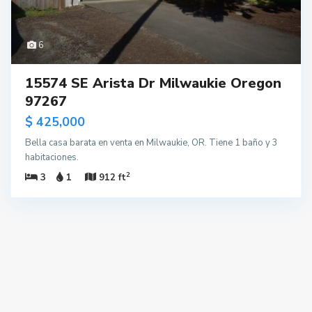
6
15574 SE Arista Dr Milwaukie Oregon
97267
$ 425,000
Bella casa barata en venta en Milwaukie, OR. Tiene 1 baño y 3
habitaciones.
2
3
1
912 ft