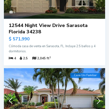
6
12544 Night View Drive Sarasota
Florida 34238
$ 571,990
Cómoda casa de venta en Sarasota, FL. Incluye 2.5 baños y 4
dormitorios.
2
4
2.5
2,045 ft
Casa Uni Familiar