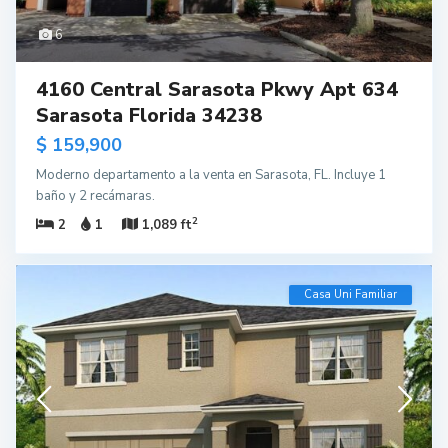
6
4160 Central Sarasota Pkwy Apt 634
Sarasota Florida 34238
$ 159,900
Moderno departamento a la venta en Sarasota, FL. Incluye 1
baño y 2 recámaras.
2
2
1
1,089 ft
Casa Uni Familiar