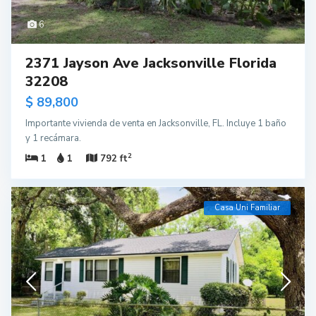
6
2371 Jayson Ave Jacksonville Florida
32208
$ 89,800
Importante vivienda de venta en Jacksonville, FL. Incluye 1 baño
y 1 recámara.
2
1
1
792 ft
Casa Uni Familiar