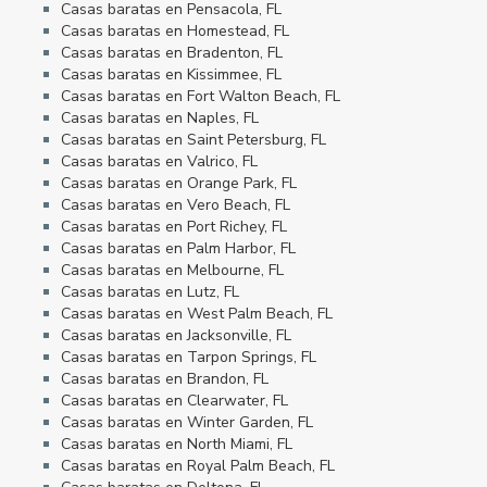
Casas baratas en Pensacola, FL
Casas baratas en Homestead, FL
Casas baratas en Bradenton, FL
Casas baratas en Kissimmee, FL
Casas baratas en Fort Walton Beach, FL
Casas baratas en Naples, FL
Casas baratas en Saint Petersburg, FL
Casas baratas en Valrico, FL
Casas baratas en Orange Park, FL
Casas baratas en Vero Beach, FL
Casas baratas en Port Richey, FL
Casas baratas en Palm Harbor, FL
Casas baratas en Melbourne, FL
Casas baratas en Lutz, FL
Casas baratas en West Palm Beach, FL
Casas baratas en Jacksonville, FL
Casas baratas en Tarpon Springs, FL
Casas baratas en Brandon, FL
Casas baratas en Clearwater, FL
Casas baratas en Winter Garden, FL
Casas baratas en North Miami, FL
Casas baratas en Royal Palm Beach, FL