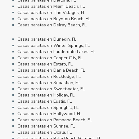
Casas baratas en Deltona, FL
Casas baratas en Miami Beach, FL
Casas baratas en The Villages, FL
Casas baratas en Boynton Beach, FL
Casas baratas en Delray Beach, FL
Casas baratas en Dunedin, FL
Casas baratas en Winter Springs, FL
Casas baratas en Lauderdale Lakes, FL
Casas baratas en Cooper City, FL
Casas baratas en Estero, FL
Casas baratas en Dania Beach, FL
Casas baratas en Rockledge, FL
Casas baratas en Sebastian, FL
Casas baratas en Sweetwater, FL
Casas baratas en Holiday, FL
Casas baratas en Eustis, FL
Casas baratas en Springhill, FL
Casas baratas en Hollywood, FL
Casas baratas en Pompano Beach, FL
Casas baratas en Sunrise, FL
Casas baratas en Ocala, FL
Casas baratas en Palm Beach Gardens, FL