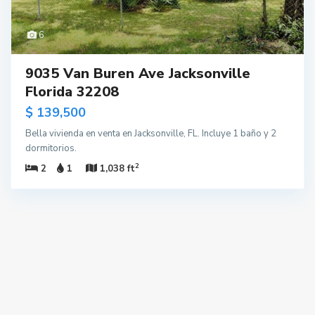
6
9035 Van Buren Ave Jacksonville
Florida 32208
$ 139,500
Bella vivienda en venta en Jacksonville, FL. Incluye 1 baño y 2
dormitorios.
2
2
1
1,038 ft