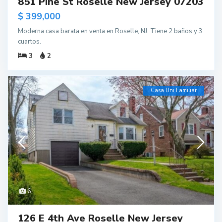
851 Pine St Roselle New Jersey 07203
$ 399,000
Moderna casa barata en venta en Roselle, NJ. Tiene 2 baños y 3
cuartos.
3
2
Casa Uni Familiar
6
126 E 4th Ave Roselle New Jersey