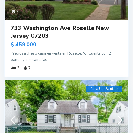
6
733 Washington Ave Roselle New
Jersey 07203
$ 459,000
Preciosa cheap casa en venta en Roselle, NJ. Cuenta con 2
baños y 3 recámaras.
3
2
Casa Uni Familiar