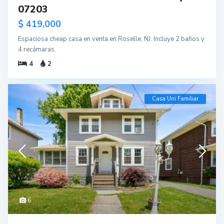
07203
$ 419,000
Espaciosa cheap casa en venta en Roselle, NJ. Incluye 2 baños y
4 recámaras.
4
2
Casa Uni Familiar
6