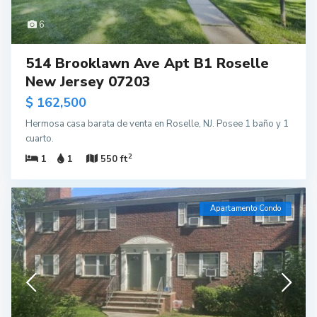
6
514 Brooklawn Ave Apt B1 Roselle
New Jersey 07203
$ 162,500
Hermosa casa barata de venta en Roselle, NJ. Posee 1 baño y 1
cuarto.
2
1
1
550 ft
Apartamento Condo