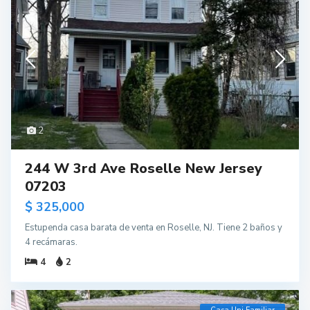
2
244 W 3rd Ave Roselle New Jersey
07203
$ 325,000
Estupenda casa barata de venta en Roselle, NJ. Tiene 2 baños y
4 recámaras.
4
2