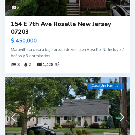
6
154 E 7th Ave Roselle New Jersey
07203
$ 450,000
Maravillosa casa a bajo precio de venta en Roselle, NJ. Incluye 2
baños y 3 dormitorios.
2
3
2
1,428 ft
Casa Uni Familiar