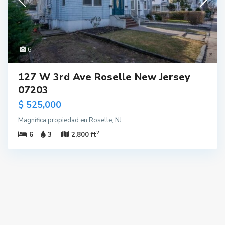
6
127 W 3rd Ave Roselle New Jersey
07203
$ 525,000
Magnífica propiedad en Roselle, NJ.
2
6
3
2,800 ft