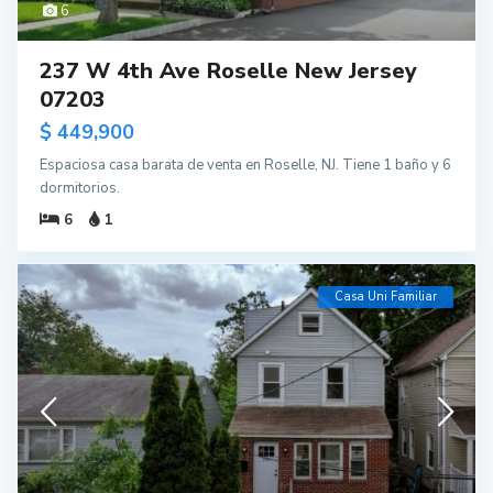
6
237 W 4th Ave Roselle New Jersey
07203
$ 449,900
Espaciosa casa barata de venta en Roselle, NJ. Tiene 1 baño y 6
dormitorios.
6
1
Casa Uni Familiar