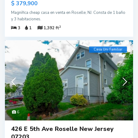
$ 379,900
Magnífica cheap casa en venta en Roselle, NJ. Consta de 1 baño
y 3 habitaciones.
2
3
1
1,392 ft
Casa Uni Familiar
6
426 E 5th Ave Roselle New Jersey
07203