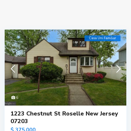
Casa Uni Familiar
6
1223 Chestnut St Roselle New Jersey
07203
$ 375,000