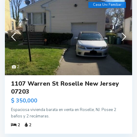
Casa Uni Familiar
2
1107 Warren St Roselle New Jersey
07203
$ 350,000
Espaciosa vivienda barata en venta en Roselle, NJ. Posee 2
baños y 2 recámaras.
2
2