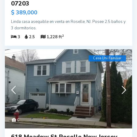
07203
$ 389,000
Linda casa asequible en venta en Roselle, NJ. Posee 2.5 baños y
3 dormitorios.
2
3
2.5
1,228 ft
Casa Uni Familiar
6
618 Meadow St Roselle New Jersey