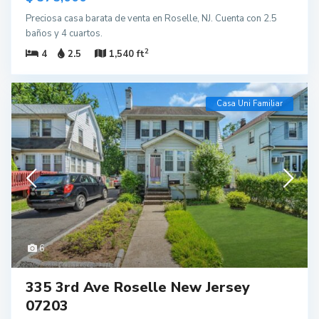
Preciosa casa barata de venta en Roselle, NJ. Cuenta con 2.5
baños y 4 cuartos.
2
4
2.5
1,540 ft
Casa Uni Familiar
6
335 3rd Ave Roselle New Jersey
07203