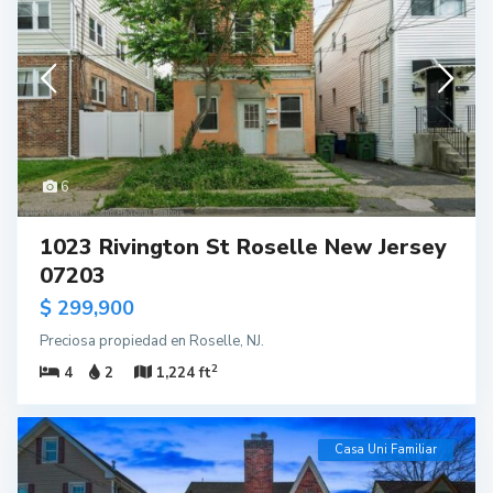
6
1023 Rivington St Roselle New Jersey
07203
$ 299,900
Preciosa propiedad en Roselle, NJ.
2
4
2
1,224 ft
Casa Uni Familiar