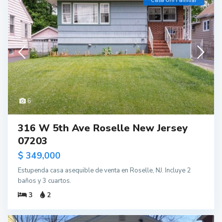
Casa Uni Familiar
6
316 W 5th Ave Roselle New Jersey
07203
$ 349,000
Estupenda casa asequible de venta en Roselle, NJ. Incluye 2
baños y 3 cuartos.
3
2