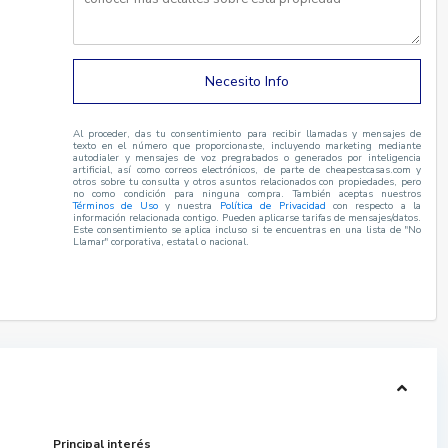
Necesito Info
Al proceder, das tu consentimiento para recibir llamadas y mensajes de
texto en el número que proporcionaste, incluyendo marketing mediante
autodialer y mensajes de voz pregrabados o generados por inteligencia
artificial, así como correos electrónicos, de parte de cheapestcasas.com y
otros sobre tu consulta y otros asuntos relacionados con propiedades, pero
no como condición para ninguna compra. También aceptas nuestros
Términos de Uso
y nuestra
Política de Privacidad
con respecto a la
información relacionada contigo. Pueden aplicarse tarifas de mensajes/datos.
Este consentimiento se aplica incluso si te encuentras en una lista de "No
Llamar" corporativa, estatal o nacional.
Principal interés