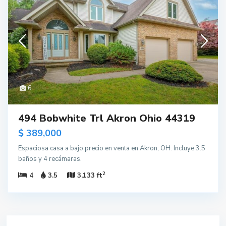
6
494 Bobwhite Trl Akron Ohio 44319
$ 389,000
Espaciosa casa a bajo precio en venta en Akron, OH. Incluye 3.5
baños y 4 recámaras.
2
4
3.5
3,133 ft