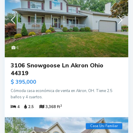
6
3106 Snowgoose Ln Akron Ohio
44319
$ 395,000
Cómoda casa económica de venta en Akron, OH. Tiene 2.5
baños y 4 cuartos.
2
4
2.5
3,368 ft
Casa Uni Familiar