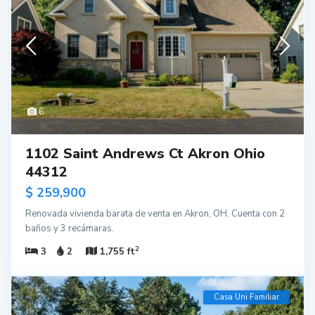
6
1102 Saint Andrews Ct Akron Ohio
44312
$ 259,900
Renovada vivienda barata de venta en Akron, OH. Cuenta con 2
baños y 3 recámaras.
2
3
2
1,755 ft
Casa Uni Familiar