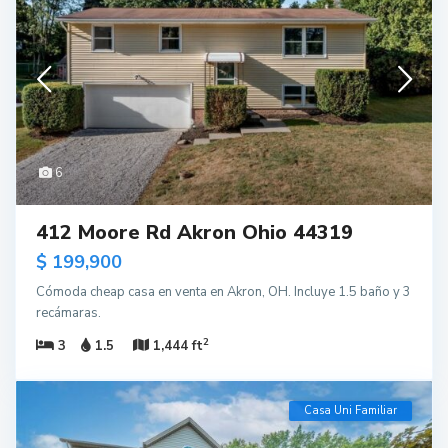
6
412 Moore Rd Akron Ohio 44319
$ 199,900
Cómoda cheap casa en venta en Akron, OH. Incluye 1.5 baño y 3
recámaras.
2
3
1.5
1,444 ft
Casa Uni Familiar