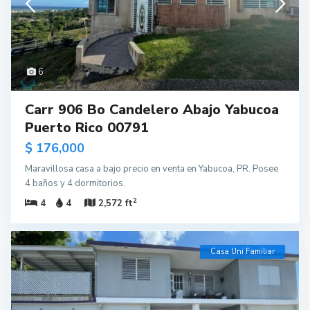
6
Carr 906 Bo Candelero Abajo Yabucoa
Puerto Rico 00791
$ 176,000
Maravillosa casa a bajo precio en venta en Yabucoa, PR. Posee
4 baños y 4 dormitorios.
2
4
4
2,572 ft
Casa Uni Familiar