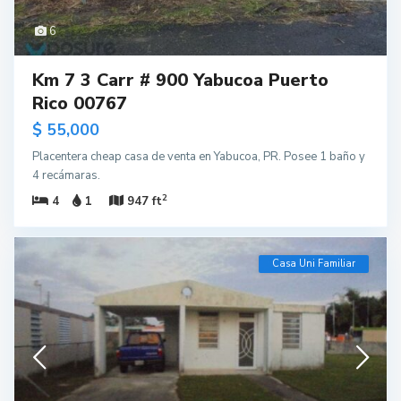
6
Km 7 3 Carr # 900 Yabucoa Puerto
Rico 00767
$ 55,000
Placentera cheap casa de venta en Yabucoa, PR. Posee 1 baño y
4 recámaras.
2
4
1
947 ft
Casa Uni Familiar