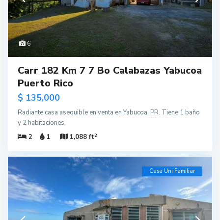
6
Carr 182 Km 7 7 Bo Calabazas Yabucoa
Puerto Rico
$ 135,000
Radiante casa asequible en venta en Yabucoa, PR. Tiene 1 baño
y 2 habitaciones.
2
2
1
1,088 ft
Casa Uni Familiar