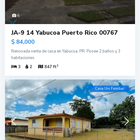
6
JA-9 14 Yabucoa Puerto Rico 00767
$ 84,000
Renovada venta de casa en Yabucoa, PR. Posee 2 baños y 3
habitaciones.
2
3
2
847 ft
Casa Uni Familiar