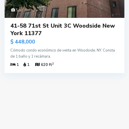
5
41-58 71st St Unit 3C Woodside New
York 11377
$ 448,000
Cómodo condo económico de venta en Woodside, NY. Consta
de 1 baño y 1 recámara.
2
1
1
620 ft