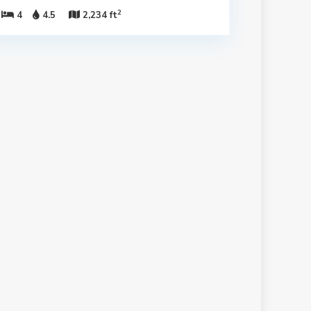
2
4
4.5
2,234 ft