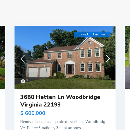
Casa Uni Familiar
2
3680 Hetten Ln Woodbridge
Virginia 22193
$ 600,000
Renovada casa asequible de venta en Woodbridge,
VA. Posee 3 baños y 3 habitaciones.