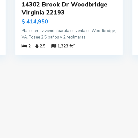
14302 Brook Dr Woodbridge
Virginia 22193
$ 414,950
Placentera vivienda barata en venta en Woodbridge,
VA. Posee 2.5 baños y 2 recámaras.
2
2
2.5
1,323 ft