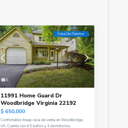
Casa Uni Familiar
6
11991 Home Guard Dr
Woodbridge Virginia 22192
$ 650,000
Confortable cheap casa de venta en Woodbridge,
VA. Cuenta con 4.5 baños y 4 dormitorios.