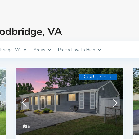
odbridge, VA
bridge, VA
Areas
Precio Low to High
Casa Uni Familiar
6