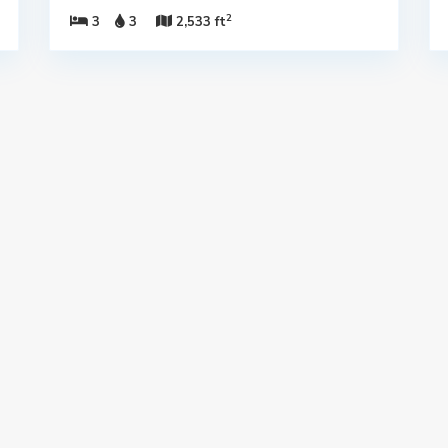
2
3
3
2,533 ft