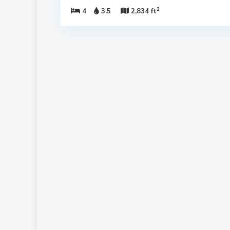
2
4
3.5
2,834 ft