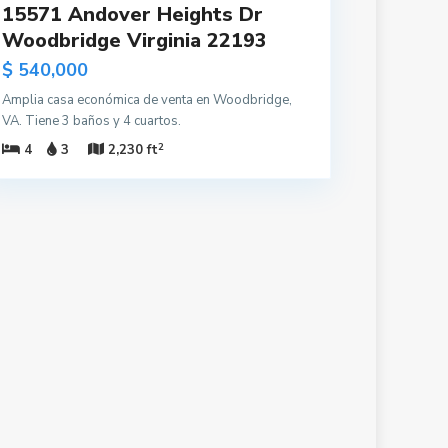
15571 Andover Heights Dr
Woodbridge Virginia 22193
$ 540,000
Amplia casa económica de venta en Woodbridge,
VA. Tiene 3 baños y 4 cuartos.
2
4
3
2,230 ft