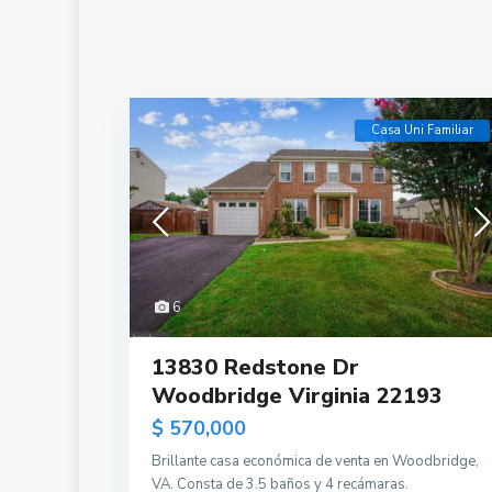
Casa Uni Familiar
6
13830 Redstone Dr
Woodbridge Virginia 22193
$ 570,000
Brillante casa económica de venta en Woodbridge,
VA. Consta de 3.5 baños y 4 recámaras.