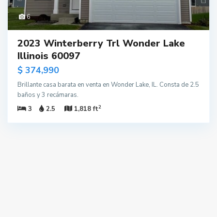
6
2023 Winterberry Trl Wonder Lake
Illinois 60097
$ 374,990
Brillante casa barata en venta en Wonder Lake, IL. Consta de 2.5
baños y 3 recámaras.
2
3
2.5
1,818 ft