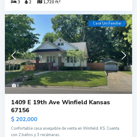
2
3
2
1,720 ft
Casa Uni Familiar
6
1409 E 19th Ave Winfield Kansas
67156
$ 202,000
Confortable casa asequible de venta en Winfield, KS. Cuenta
con 2 baños y 3 recámaras.