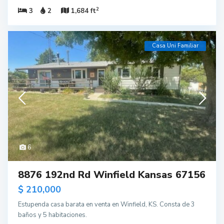
2
3
2
1,684 ft
Casa Uni Familiar
6
8876 192nd Rd Winfield Kansas 67156
$ 210,000
Estupenda casa barata en venta en Winfield, KS. Consta de 3
baños y 5 habitaciones.