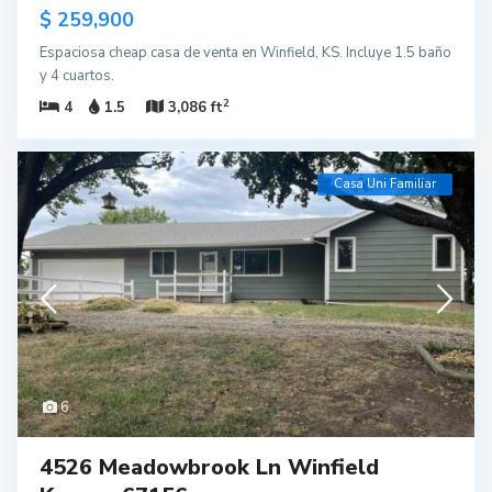
$ 259,900
Espaciosa cheap casa de venta en Winfield, KS. Incluye 1.5 baño
y 4 cuartos.
2
4
1.5
3,086 ft
Casa Uni Familiar
6
4526 Meadowbrook Ln Winfield