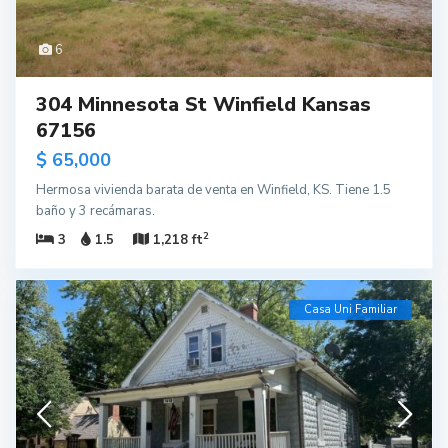
6
304 Minnesota St Winfield Kansas
67156
$ 65,000
Hermosa vivienda barata de venta en Winfield, KS. Tiene 1.5
baño y 3 recámaras.
2
3
1.5
1,218 ft
Casa Uni Familiar