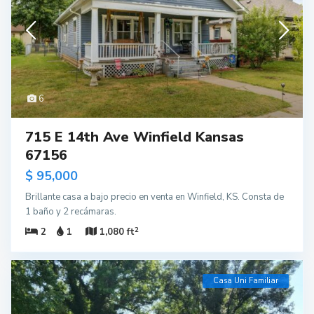
6
715 E 14th Ave Winfield Kansas
67156
$ 95,000
Brillante casa a bajo precio en venta en Winfield, KS. Consta de
1 baño y 2 recámaras.
2
2
1
1,080 ft
Casa Uni Familiar