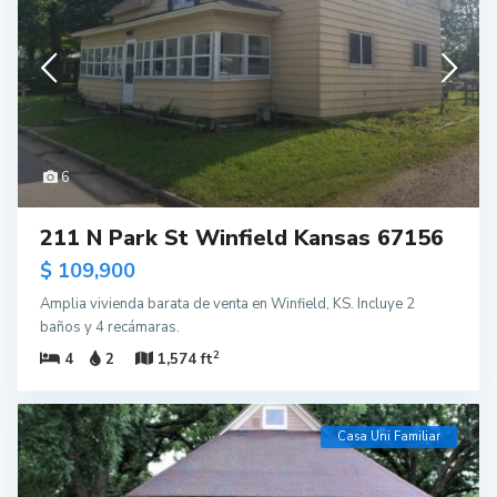
6
211 N Park St Winfield Kansas 67156
$ 109,900
Amplia vivienda barata de venta en Winfield, KS. Incluye 2
baños y 4 recámaras.
2
4
2
1,574 ft
Casa Uni Familiar