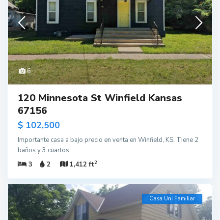
6
120 Minnesota St Winfield Kansas
67156
$ 102,500
Importante casa a bajo precio en venta en Winfield, KS. Tiene 2
baños y 3 cuartos.
2
3
2
1,412 ft
Casa Uni Familiar