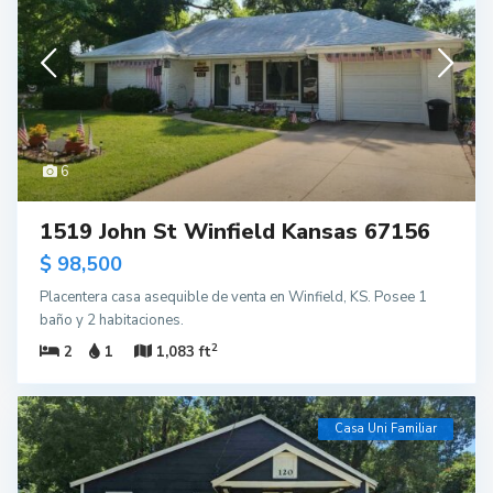
6
1519 John St Winfield Kansas 67156
$ 98,500
Placentera casa asequible de venta en Winfield, KS. Posee 1
baño y 2 habitaciones.
2
2
1
1,083 ft
Casa Uni Familiar