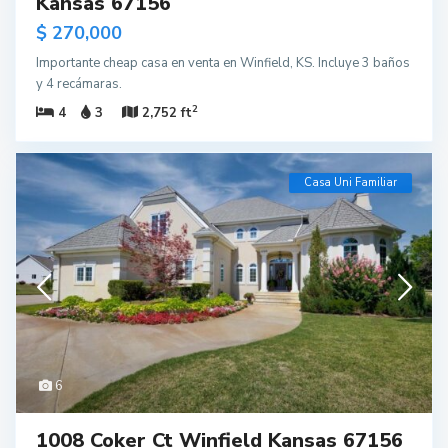
Kansas 67156
$ 270,000
Importante cheap casa en venta en Winfield, KS. Incluye 3 baños
y 4 recámaras.
2
4
3
2,752 ft
Casa Uni Familiar
6
1008 Coker Ct Winfield Kansas 67156