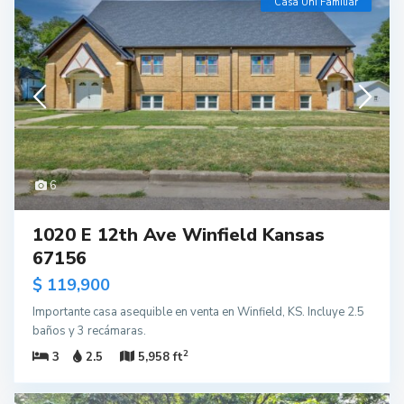
Casa Uni Familiar
6
1020 E 12th Ave Winfield Kansas
67156
$ 119,900
Importante casa asequible en venta en Winfield, KS. Incluye 2.5
baños y 3 recámaras.
2
3
2.5
5,958 ft