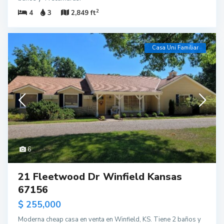
2
4
3
2,849 ft
Casa Uni Familiar
6
21 Fleetwood Dr Winfield Kansas
67156
$ 255,000
Moderna cheap casa en venta en Winfield, KS. Tiene 2 baños y