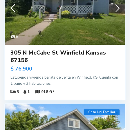
6
305 N McCabe St Winfield Kansas
67156
$ 76,900
Estupenda vivienda barata de venta en Winfield, KS. Cuenta con
1 baño y 3 habitaciones.
2
3
1
918 ft
Casa Uni Familiar