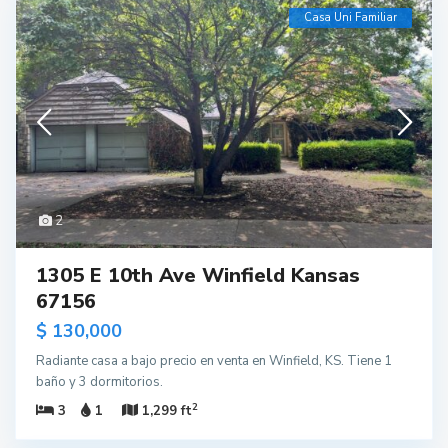
Casa Uni Familiar
2
1305 E 10th Ave Winfield Kansas
67156
$ 130,000
Radiante casa a bajo precio en venta en Winfield, KS. Tiene 1
baño y 3 dormitorios.
2
3
1
1,299 ft