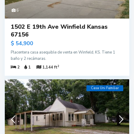
6
1502 E 19th Ave Winfield Kansas
67156
$ 54,900
Placentera casa asequible de venta en Winfield, KS. Tiene 1
baño y 2 recámaras.
2
2
1
1,144 ft
Casa Uni Familiar