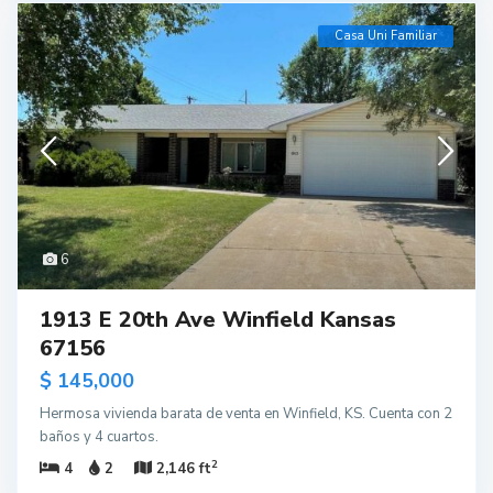
Casa Uni Familiar
6
1913 E 20th Ave Winfield Kansas
67156
$ 145,000
Hermosa vivienda barata de venta en Winfield, KS. Cuenta con 2
baños y 4 cuartos.
2
4
2
2,146 ft