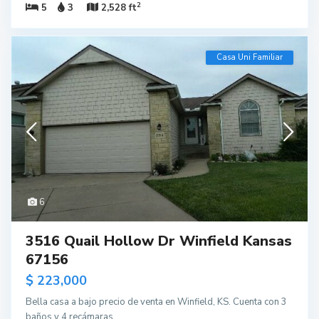
2
5
3
2,528 ft
Casa Uni Familiar
6
3516 Quail Hollow Dr Winfield Kansas
67156
$ 223,000
Bella casa a bajo precio de venta en Winfield, KS. Cuenta con 3
baños y 4 recámaras.