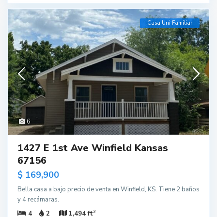
Casa Uni Familiar
6
1427 E 1st Ave Winfield Kansas
67156
$ 169,900
Bella casa a bajo precio de venta en Winfield, KS. Tiene 2 baños
y 4 recámaras.
2
4
2
1,494 ft