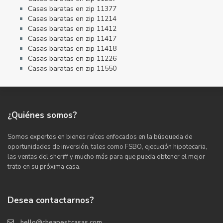
Casas baratas en zip 11377
Casas baratas en zip 11214
Casas baratas en zip 11412
Casas baratas en zip 11417
Casas baratas en zip 11418
Casas baratas en zip 11226
Casas baratas en zip 11550
¿Quiénes somos?
Somos expertos en bienes raíces enfocados en la búsqueda de
oportunidades de inversión, tales como FSBO, ejecución hipotecaria,
las ventas del sheriff y mucho más para que pueda obtener el mejor
trato en su próxima casa.
Desea contactarnos?
hello@cheapestcasas.com