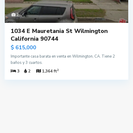
2
1034 E Mauretania St Wilmington
California 90744
$ 615,000
Importante casa barata en venta en Wilmington, CA. Tiene 2
baños y 3 cuartos.
2
3
2
1,364 ft