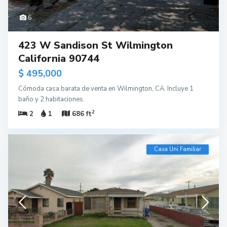
6
423 W Sandison St Wilmington
California 90744
$ 495,000
Cómoda casa barata de venta en Wilmington, CA. Incluye 1
baño y 2 habitaciones.
2
2
1
686 ft
Casa Uni Familiar