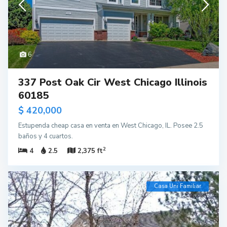
6
337 Post Oak Cir West Chicago Illinois
60185
$ 420,000
Estupenda cheap casa en venta en West Chicago, IL. Posee 2.5
baños y 4 cuartos.
2
4
2.5
2,375 ft
Casa Uni Familiar