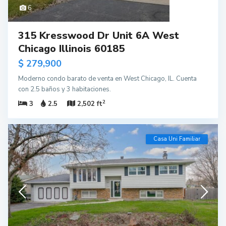
6
315 Kresswood Dr Unit 6A West
Chicago Illinois 60185
$ 279,900
Moderno condo barato de venta en West Chicago, IL. Cuenta
con 2.5 baños y 3 habitaciones.
2
3
2.5
2,502 ft
Casa Uni Familiar