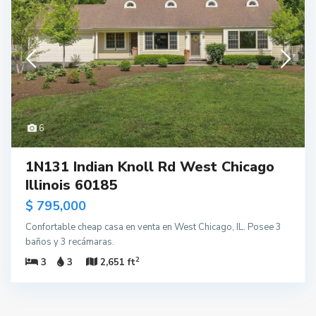
6
1N131 Indian Knoll Rd West Chicago
Illinois 60185
$ 795,000
Confortable cheap casa en venta en West Chicago, IL. Posee 3
baños y 3 recámaras.
2
3
3
2,651 ft