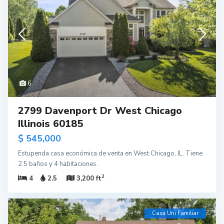
6
2799 Davenport Dr West Chicago
Illinois 60185
$ 545,000
Estupenda casa económica de venta en West Chicago, IL. Tiene
2.5 baños y 4 habitaciones.
2
4
2.5
3,200 ft
Casa Uni Familiar