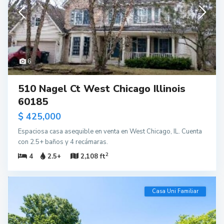
6
510 Nagel Ct West Chicago Illinois
60185
$ 425,000
Espaciosa casa asequible en venta en West Chicago, IL. Cuenta
con 2.5+ baños y 4 recámaras.
2
4
2.5+
2,108 ft
Casa Uni Familiar