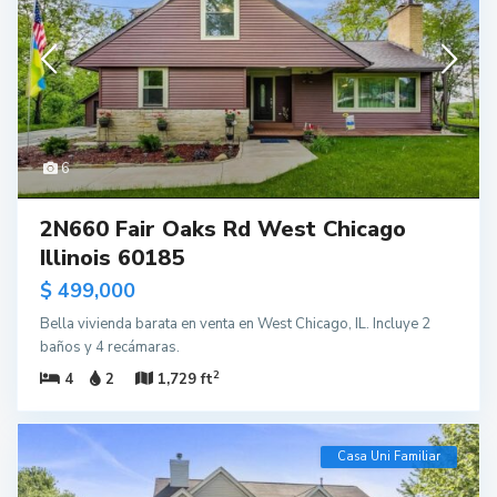
6
2N660 Fair Oaks Rd West Chicago
Illinois 60185
$ 499,000
Bella vivienda barata en venta en West Chicago, IL. Incluye 2
baños y 4 recámaras.
2
4
2
1,729 ft
Casa Uni Familiar