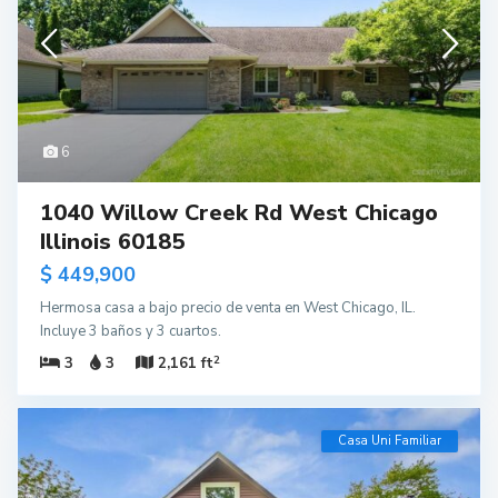
6
1040 Willow Creek Rd West Chicago
Illinois 60185
$ 449,900
Hermosa casa a bajo precio de venta en West Chicago, IL.
Incluye 3 baños y 3 cuartos.
2
3
3
2,161 ft
Casa Uni Familiar