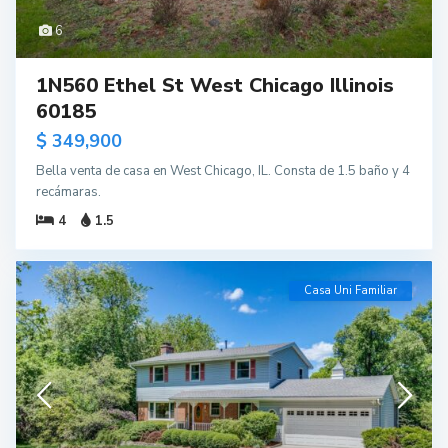
6
1N560 Ethel St West Chicago Illinois
60185
$ 349,900
Bella venta de casa en West Chicago, IL. Consta de 1.5 baño y 4
recámaras.
4
1.5
Casa Uni Familiar