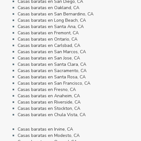
Casas baratas en San Diego, CA
Casas baratas en Oakland, CA
Casas baratas en San Bernardino, CA
Casas baratas en Long Beach, CA
Casas baratas en Santa Ana, CA
Casas baratas en Fremont, CA
Casas baratas en Ontario, CA
Casas baratas en Carlsbad, CA
Casas baratas en San Marcos, CA
Casas baratas en San Jose, CA
Casas baratas en Santa Clara, CA
Casas baratas en Sacramento, CA
Casas baratas en Santa Rosa, CA
Casas baratas en San Francisco, CA
Casas baratas en Fresno, CA
Casas baratas en Anaheim, CA
Casas baratas en Riverside, CA
Casas baratas en Stockton, CA
Casas baratas en Chula Vista, CA
Casas baratas en Irvine, CA
Casas baratas en Modesto, CA