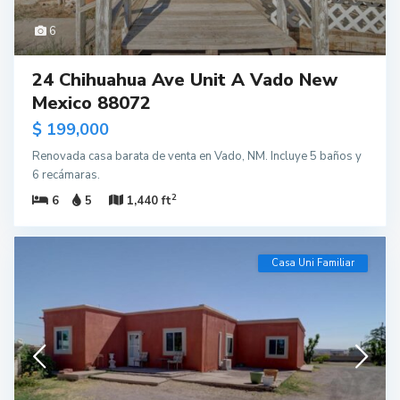
6
24 Chihuahua Ave Unit A Vado New
Mexico 88072
$ 199,000
Renovada casa barata de venta en Vado, NM. Incluye 5 baños y
6 recámaras.
2
6
5
1,440 ft
Casa Uni Familiar