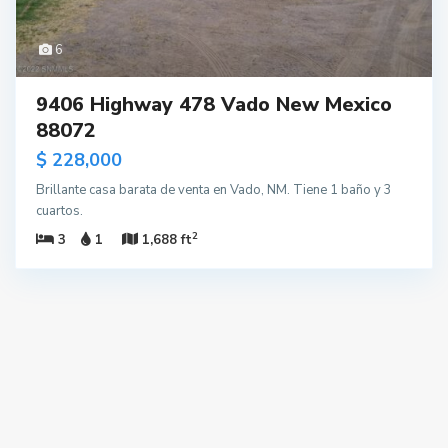
6
9406 Highway 478 Vado New Mexico
88072
$ 228,000
Brillante casa barata de venta en Vado, NM. Tiene 1 baño y 3
cuartos.
2
3
1
1,688 ft