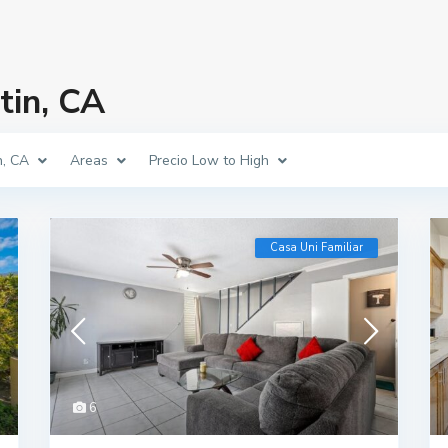
tin, CA
n, CA
Areas
Precio Low to High
Casa Uni Familiar
6