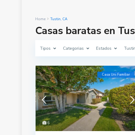
Home
Tustin, CA
Casas baratas en Tus
Tipos
Categorias
Estados
Tusti
Casa Uni Familiar
6