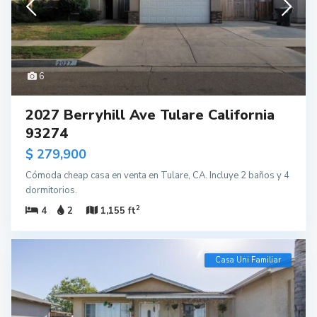
6
2027 Berryhill Ave Tulare California
93274
$ 279,900
Cómoda cheap casa en venta en Tulare, CA. Incluye 2 baños y 4
dormitorios.
2
4
2
1,155 ft
Casa Uni Familiar