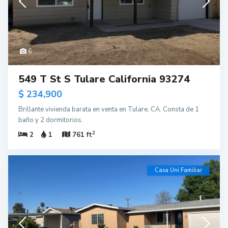
6
549 T St S Tulare California 93274
$ 234,900
Brillante vivienda barata en venta en Tulare, CA. Consta de 1
baño y 2 dormitorios.
2
2
1
761 ft
Casa Uni Familiar