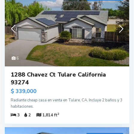
6
1288 Chavez Ct Tulare California
93274
$ 339,000
Radiante cheap casa en venta en Tulare, CA. Incluye 2 baños y 3
habitaciones.
2
3
2
1,814 ft