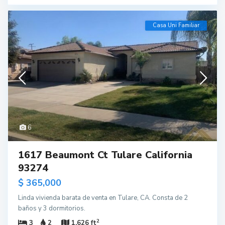
Casa Uni Familiar
6
1617 Beaumont Ct Tulare California
93274
$ 365,000
Linda vivienda barata de venta en Tulare, CA. Consta de 2
baños y 3 dormitorios.
2
3
2
1,626 ft