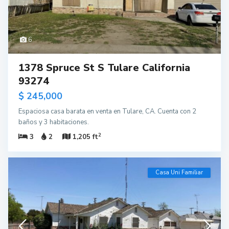
6
1378 Spruce St S Tulare California
93274
$ 245,000
Espaciosa casa barata en venta en Tulare, CA. Cuenta con 2
baños y 3 habitaciones.
2
3
2
1,205 ft
Casa Uni Familiar