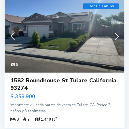
Casa Uni Familiar
6
1582 Roundhouse St Tulare California
93274
$ 358,900
Importante vivienda barata de venta en Tulare, CA. Posee 2
baños y 3 recámaras.
2
3
2
1,440 ft