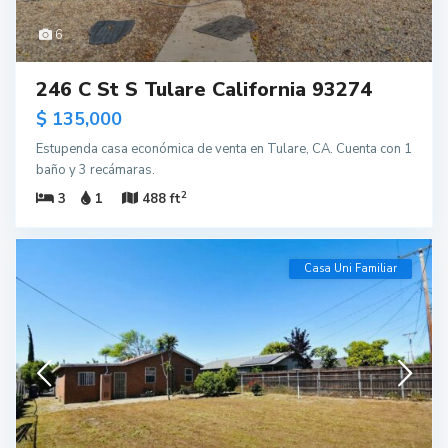
6
246 C St S Tulare California 93274
$ 135,000
Estupenda casa económica de venta en Tulare, CA. Cuenta con 1
baño y 3 recámaras.
2
3
1
488 ft
Casa Uni Familiar