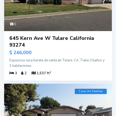
6
645 Kern Ave W Tulare California
93274
$ 246,000
Espaciosa casa barata de venta en Tulare, CA. Tiene 2 baños y
3 habitaciones.
2
3
2
1,537 ft
Casa Uni Familiar