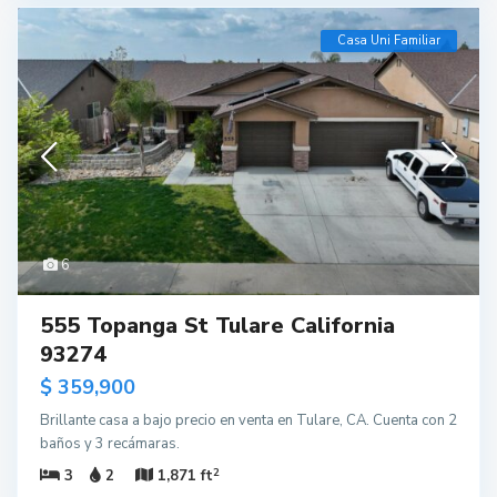
Casa Uni Familiar
6
555 Topanga St Tulare California
93274
$ 359,900
Brillante casa a bajo precio en venta en Tulare, CA. Cuenta con 2
baños y 3 recámaras.
2
3
2
1,871 ft