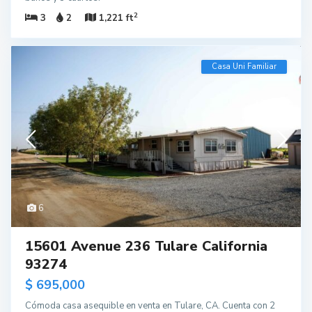
2
3
2
1,221 ft
Casa Uni Familiar
6
15601 Avenue 236 Tulare California
93274
$ 695,000
Cómoda casa asequible en venta en Tulare, CA. Cuenta con 2