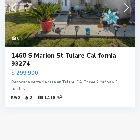
6
1460 S Marion St Tulare California
93274
$ 299,900
Renovada venta de casa en Tulare, CA. Posee 2 baños y 3
cuartos.
2
3
2
1,118 ft