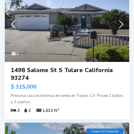
6
1498 Salome St S Tulare California
93274
$ 315,000
Preciosa casa económica en venta en Tulare, CA. Posee 2 baños
y 3 cuartos.
2
3
2
1,613 ft
Casa Uni Familiar