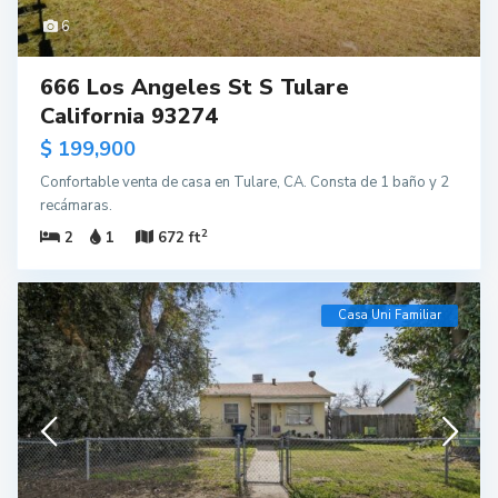
6
666 Los Angeles St S Tulare
California 93274
$ 199,900
Confortable venta de casa en Tulare, CA. Consta de 1 baño y 2
recámaras.
2
2
1
672 ft
Casa Uni Familiar