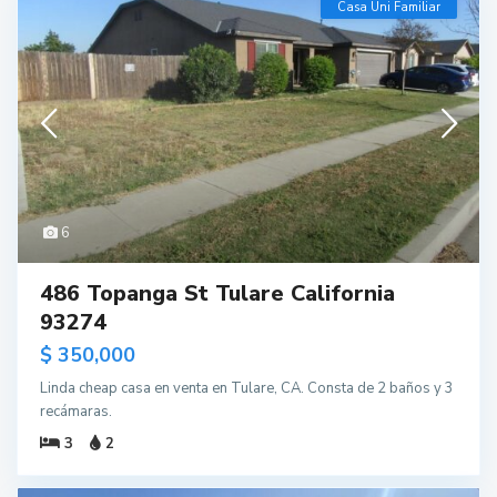
Casa Uni Familiar
6
486 Topanga St Tulare California
93274
$ 350,000
Linda cheap casa en venta en Tulare, CA. Consta de 2 baños y 3
recámaras.
3
2