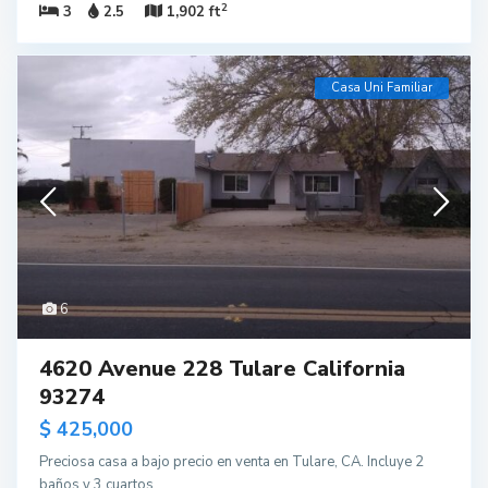
2
3
2.5
1,902 ft
Casa Uni Familiar
6
4620 Avenue 228 Tulare California
93274
$ 425,000
Preciosa casa a bajo precio en venta en Tulare, CA. Incluye 2
baños y 3 cuartos.