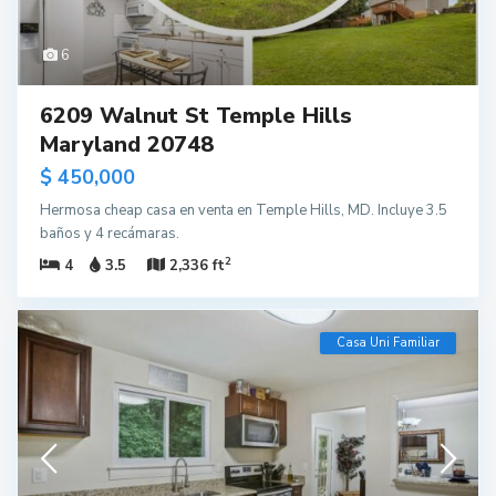
6
6209 Walnut St Temple Hills
Maryland 20748
$ 450,000
Hermosa cheap casa en venta en Temple Hills, MD. Incluye 3.5
baños y 4 recámaras.
2
4
3.5
2,336 ft
Casa Uni Familiar