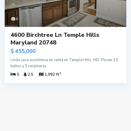
6
4600 Birchtree Ln Temple Hills
Maryland 20748
$ 455,000
Linda casa económica en venta en Temple Hills, MD. Posee 2.5
baños y 5 recámaras.
2
5
2.5
1,992 ft