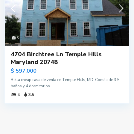
6
4704 Birchtree Ln Temple Hills
Maryland 20748
$ 597,000
Bella cheap casa de venta en Temple Hills, MD. Consta de 3.5
baños y 4 dormitorios.
4
3.5