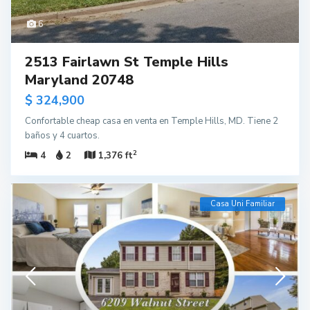
6
2513 Fairlawn St Temple Hills
Maryland 20748
$ 324,900
Confortable cheap casa en venta en Temple Hills, MD. Tiene 2
baños y 4 cuartos.
2
4
2
1,376 ft
Casa Uni Familiar