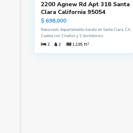
2200 Agnew Rd Apt 318 Santa
Clara California 95054
$ 698,000
Renovado departamento barato en Santa Clara, CA.
Cuenta con 2 baños y 2 dormitorios.
2
2
2
1,195 ft