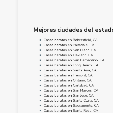
Mejores ciudades del estado
Casas baratas en Bakersfield, CA
Casas baratas en Palmdale, CA
Casas baratas en San Diego, CA
Casas baratas en Oakland, CA
Casas baratas en San Bernardino, CA
Casas baratas en Long Beach, CA
Casas baratas en Santa Ana, CA
Casas baratas en Fremont, CA
Casas baratas en Ontario, CA
Casas baratas en Carlsbad, CA
Casas baratas en San Marcos, CA
Casas baratas en San Jose, CA
Casas baratas en Santa Clara, CA
Casas baratas en Sacramento, CA
Casas baratas en Santa Rosa, CA