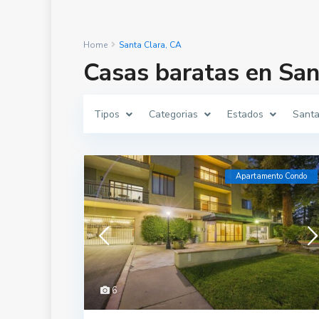
Home
Santa Clara, CA
Casas baratas en San
Tipos
Categorias
Estados
Santa
Apartamento Condo
6