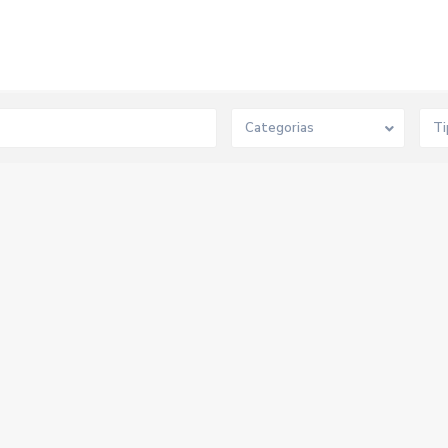
Categorias
Ti