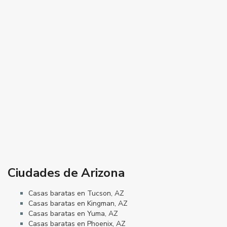
Ciudades de Arizona
Casas baratas en Tucson, AZ
Casas baratas en Kingman, AZ
Casas baratas en Yuma, AZ
Casas baratas en Phoenix, AZ