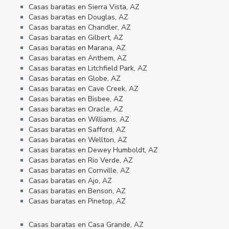
Casas baratas en Sierra Vista, AZ
Casas baratas en Douglas, AZ
Casas baratas en Chandler, AZ
Casas baratas en Gilbert, AZ
Casas baratas en Marana, AZ
Casas baratas en Anthem, AZ
Casas baratas en Litchfield Park, AZ
Casas baratas en Globe, AZ
Casas baratas en Cave Creek, AZ
Casas baratas en Bisbee, AZ
Casas baratas en Oracle, AZ
Casas baratas en Williams, AZ
Casas baratas en Safford, AZ
Casas baratas en Wellton, AZ
Casas baratas en Dewey Humboldt, AZ
Casas baratas en Rio Verde, AZ
Casas baratas en Cornville, AZ
Casas baratas en Ajo, AZ
Casas baratas en Benson, AZ
Casas baratas en Pinetop, AZ
Casas baratas en Casa Grande, AZ