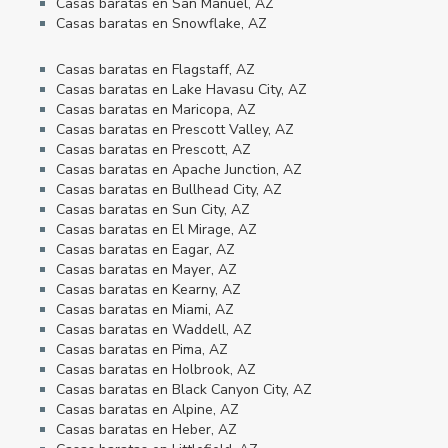
Casas baratas en San Manuel, AZ
Casas baratas en Snowflake, AZ
Casas baratas en Flagstaff, AZ
Casas baratas en Lake Havasu City, AZ
Casas baratas en Maricopa, AZ
Casas baratas en Prescott Valley, AZ
Casas baratas en Prescott, AZ
Casas baratas en Apache Junction, AZ
Casas baratas en Bullhead City, AZ
Casas baratas en Sun City, AZ
Casas baratas en El Mirage, AZ
Casas baratas en Eagar, AZ
Casas baratas en Mayer, AZ
Casas baratas en Kearny, AZ
Casas baratas en Miami, AZ
Casas baratas en Waddell, AZ
Casas baratas en Pima, AZ
Casas baratas en Holbrook, AZ
Casas baratas en Black Canyon City, AZ
Casas baratas en Alpine, AZ
Casas baratas en Heber, AZ