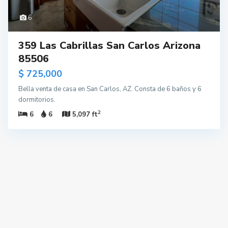
6
359 Las Cabrillas San Carlos Arizona
85506
$ 725,000
Bella venta de casa en San Carlos, AZ. Consta de 6 baños y 6
dormitorios.
2
6
6
5,097 ft