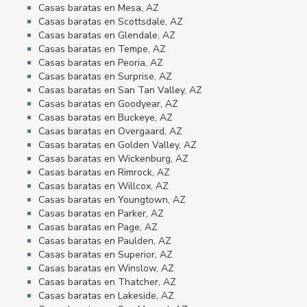
Casas baratas en Mesa, AZ
Casas baratas en Scottsdale, AZ
Casas baratas en Glendale, AZ
Casas baratas en Tempe, AZ
Casas baratas en Peoria, AZ
Casas baratas en Surprise, AZ
Casas baratas en San Tan Valley, AZ
Casas baratas en Goodyear, AZ
Casas baratas en Buckeye, AZ
Casas baratas en Overgaard, AZ
Casas baratas en Golden Valley, AZ
Casas baratas en Wickenburg, AZ
Casas baratas en Rimrock, AZ
Casas baratas en Willcox, AZ
Casas baratas en Youngtown, AZ
Casas baratas en Parker, AZ
Casas baratas en Page, AZ
Casas baratas en Paulden, AZ
Casas baratas en Superior, AZ
Casas baratas en Winslow, AZ
Casas baratas en Thatcher, AZ
Casas baratas en Lakeside, AZ