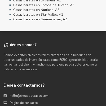
Casas baratas en Littlefield, AZ
Casas baratas en Corona de Tucson, AZ
Casas baratas en Nutrioso, AZ
Casas baratas en Star Valley, AZ
Casas baratas en Greenehaven, AZ
¿Quiénes somos?
Somos expertos en bienes raíces enfocados en la búsqueda de
oportunidades de inversión, tales como FSBO, ejecución hipotecaria,
las ventas del sheriff y mucho más para que pueda obtener el mejor
trato en su próxima casa.
Desea contactarnos?
hello@cheapestcasas.com
Página de contacto