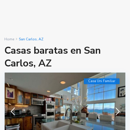
Home
San Carlos, AZ
Casas baratas en San
Carlos, AZ
Casa Uni Familiar