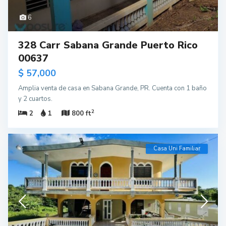
6
328 Carr Sabana Grande Puerto Rico
00637
$ 57,000
Amplia venta de casa en Sabana Grande, PR. Cuenta con 1 baño
y 2 cuartos.
2
2
1
800 ft
Casa Uni Familiar