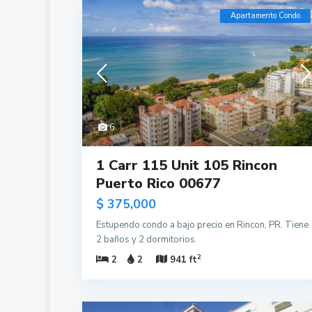
Apartamento Condo
6
1 Carr 115 Unit 105 Rincon
Puerto Rico 00677
$ 375,000
Estupendo condo a bajo precio en Rincon, PR. Tiene
2 baños y 2 dormitorios.
2
2
2
941 ft