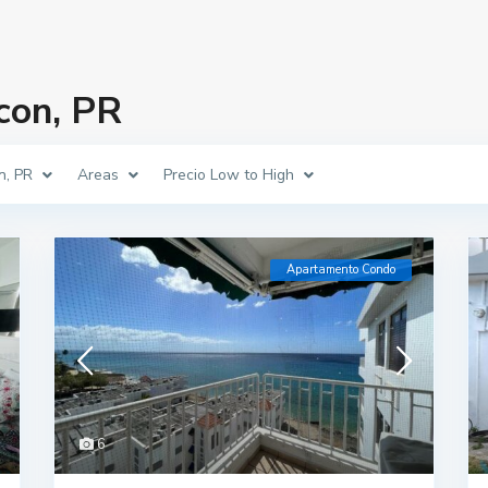
con, PR
n, PR
Areas
Precio Low to High
Apartamento Condo
6