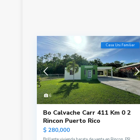
Casa Uni Familiar
6
Bo Calvache Carr 411 Km 0 2
Rincon Puerto Rico
$ 280,000
Brillante vivienda barata de venta en Rincon, PR.