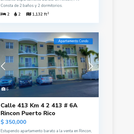
Consta de 2 baños y 2 dormitorios.
2
2
2
1,132 ft
Apartamento Condo
6
Calle 413 Km 4 2 413 # 6A
Rincon Puerto Rico
$ 350,000
Estupendo apartamento barato a la venta en Rincon,