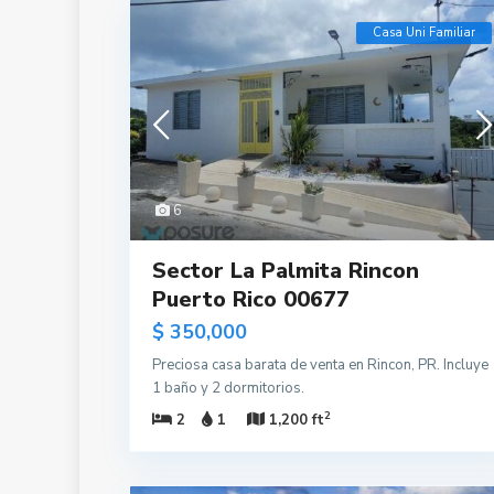
Casa Uni Familiar
6
Sector La Palmita Rincon
Puerto Rico 00677
$ 350,000
Preciosa casa barata de venta en Rincon, PR. Incluye
1 baño y 2 dormitorios.
2
2
1
1,200 ft