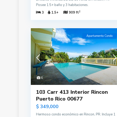
Posee 1.5+ baño y 3 habitaciones.
2
3
1.5+
909 ft
Apartamento Condo
6
103 Carr 413 Interior Rincon
Puerto Rico 00677
$ 349,000
Hermoso condo económico en Rincon, PR. Incluye 1