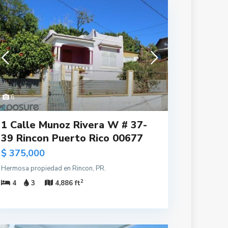
6
1 Calle Munoz Rivera W # 37-
39 Rincon Puerto Rico 00677
$ 375,000
Hermosa propiedad en Rincon, PR.
2
4
3
4,886 ft