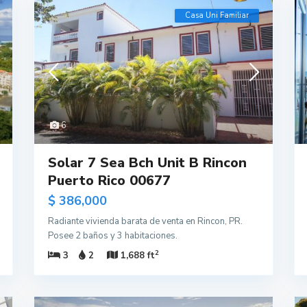
Casa Uni Familiar
6
Solar 7 Sea Bch Unit B Rincon
Puerto Rico 00677
$ 386,000
Radiante vivienda barata de venta en Rincon, PR.
Posee 2 baños y 3 habitaciones.
2
3
2
1,688 ft