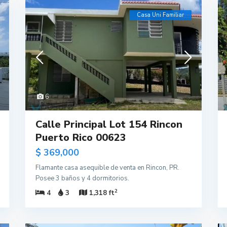
Casa Uni Familiar
6
Calle Principal Lot 154 Rincon
Puerto Rico 00623
$ 369,000
Flamante casa asequible de venta en Rincon, PR.
Posee 3 baños y 4 dormitorios.
2
4
3
1,318 ft