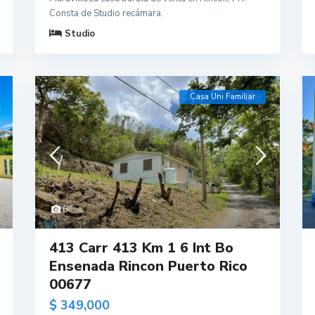
Consta de Studio recámara.
Studio
Casa Uni Familiar
6
413 Carr 413 Km 1 6 Int Bo
Ensenada Rincon Puerto Rico
00677
$ 349,000