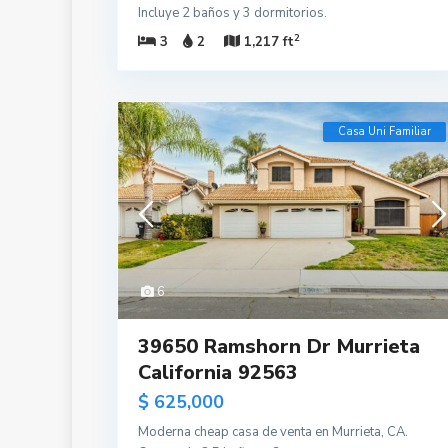
Incluye 2 baños y 3 dormitorios.
2
3
2
1,217 ft
Casa Uni Familiar
6
39650 Ramshorn Dr Murrieta
California 92563
$ 625,000
Moderna cheap casa de venta en Murrieta, CA.