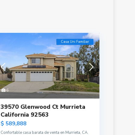
Casa Uni Familiar
6
39570 Glenwood Ct Murrieta
California 92563
$ 589,888
Confortable casa barata de venta en Murrieta, CA.