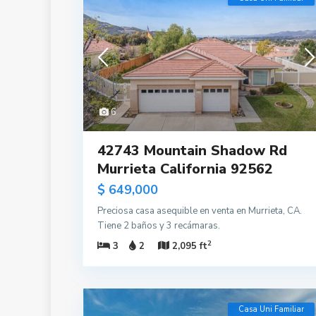
6
42743 Mountain Shadow Rd
Murrieta California 92562
$ 649,000
Preciosa casa asequible en venta en Murrieta, CA.
Tiene 2 baños y 3 recámaras.
2
3
2
2,095 ft
Casa Uni Familiar