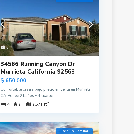
6
34566 Running Canyon Dr
Murrieta California 92563
$ 650,000
Confortable casa a bajo precio en venta en Murrieta,
CA. Posee 2 baños y 4 cuartos.
2
4
2
2,571 ft
Casa Uni Familiar