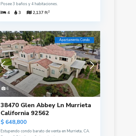
Posee 3 baños y 4 habitaciones.
2
4
3
2,137 ft
Apartamento Condo
6
38470 Glen Abbey Ln Murrieta
California 92562
$ 648,800
Estupendo condo barato de venta en Murrieta, CA.