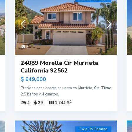
6
24089 Morella Cir Murrieta
California 92562
$ 649,000
Preciosa casa barata en venta en Murrieta, CA. Tiene
2.5 baños y 4 cuartos.
2
4
2.5
1,744 ft
Casa Uni Familiar