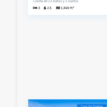
Consta de 2.5 baños y 3 cuartos.
2
3
2.5
1,840 ft
Casa Uni Familiar