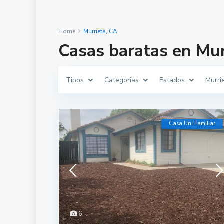
Home
Murrieta, CA
Casas baratas en Mur
Tipos
Categorias
Estados
Murri
Casa Uni Familiar
6