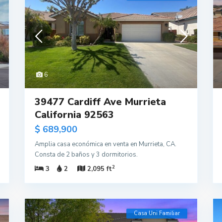
6
39477 Cardiff Ave Murrieta
California 92563
$ 689,900
Amplia casa económica en venta en Murrieta, CA.
Consta de 2 baños y 3 dormitorios.
2
3
2
2,095 ft
Casa Uni Familiar