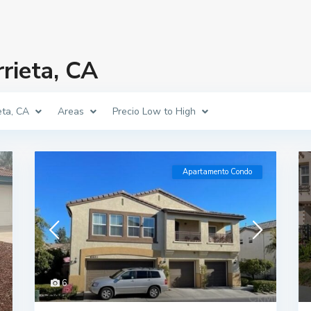
rieta, CA
eta, CA
Areas
Precio Low to High
Apartamento Condo
6