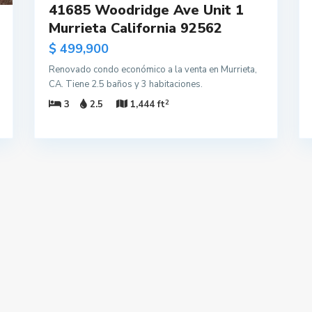
41685 Woodridge Ave Unit 1
Murrieta California 92562
$ 499,900
Renovado condo económico a la venta en Murrieta,
CA. Tiene 2.5 baños y 3 habitaciones.
2
3
2.5
1,444 ft