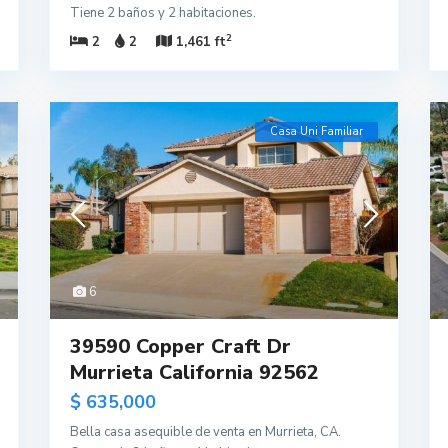
Tiene 2 baños y 2 habitaciones.
2
2
2
1,461 ft
Casa Uni Familiar
6
39590 Copper Craft Dr
Murrieta California 92562
$ 635,000
Bella casa asequible de venta en Murrieta, CA.