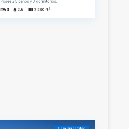
Posee 2.5 baños y 3 dormitorios.
2
3
2.5
2,230 ft
Casa Uni Familiar