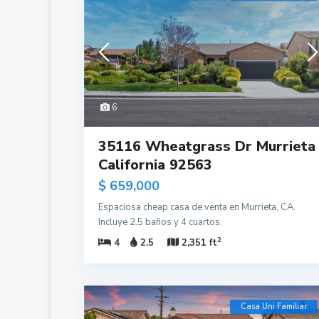
6
35116 Wheatgrass Dr Murrieta
California 92563
$ 659,000
Espaciosa cheap casa de venta en Murrieta, CA.
Incluye 2.5 baños y 4 cuartos.
2
4
2.5
2,351 ft
Casa Uni Familiar