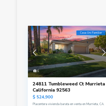
Casa Uni Familiar
6
24811 Tumbleweed Ct Murrieta
California 92563
$ 524,900
Placentera vivienda barata en venta en Murrieta, CA.