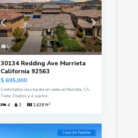
6
30134 Redding Ave Murrieta
California 92563
$ 695,000
Confortable casa barata en venta en Murrieta, CA.
Tiene 2 baños y 4 cuartos.
2
4
2
2,628 ft
Casa Uni Familiar