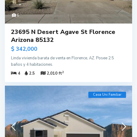
6
23695 N Desert Agave St Florence
Arizona 85132
$ 342,000
Linda vivienda barata de venta en Florence, AZ. Posee 2.5
baños y 4 habitaciones.
2
4
2.5
2,010 ft
Casa Uni Familiar