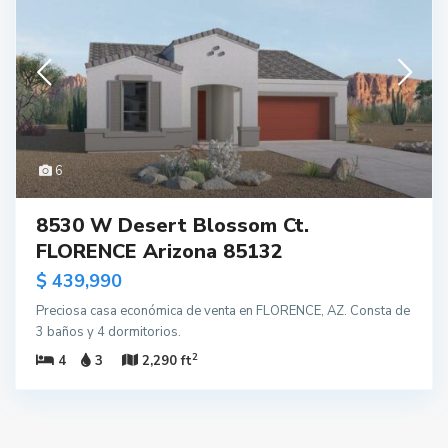
6
8530 W Desert Blossom Ct.
FLORENCE Arizona 85132
$ 439,990
Preciosa casa económica de venta en FLORENCE, AZ. Consta de
3 baños y 4 dormitorios.
2
4
3
2,290 ft