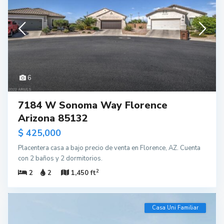
6
7184 W Sonoma Way Florence
Arizona 85132
$ 425,000
Placentera casa a bajo precio de venta en Florence, AZ. Cuenta
con 2 baños y 2 dormitorios.
2
2
2
1,450 ft
Casa Uni Familiar