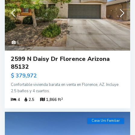
6
2599 N Daisy Dr Florence Arizona
85132
$ 379,972
Confortable vivienda barata en venta en Florence, AZ. Incluye
2.5 baños y 4 cuartos.
2
4
2.5
1,866 ft
Casa Uni Familiar