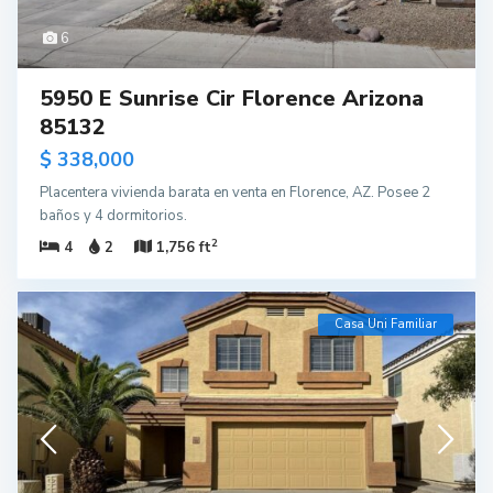
6
5950 E Sunrise Cir Florence Arizona
85132
$ 338,000
Placentera vivienda barata en venta en Florence, AZ. Posee 2
baños y 4 dormitorios.
2
4
2
1,756 ft
Casa Uni Familiar