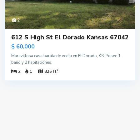
2
612 S High St El Dorado Kansas 67042
$ 60,000
Maravillosa casa barata de venta en El Dorado, KS. Posee 1
baño y 2 habitaciones.
2
2
1
825 ft