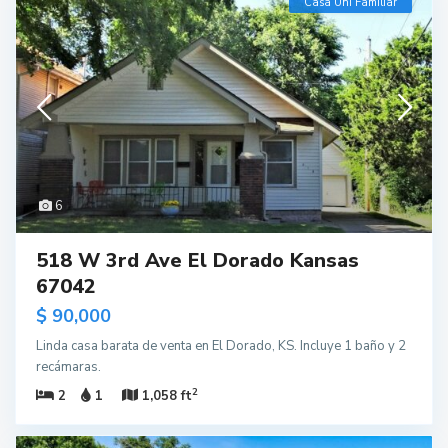
Casa Uni Familiar
6
518 W 3rd Ave El Dorado Kansas
67042
$ 90,000
Linda casa barata de venta en El Dorado, KS. Incluye 1 baño y 2
recámaras.
2
2
1
1,058 ft