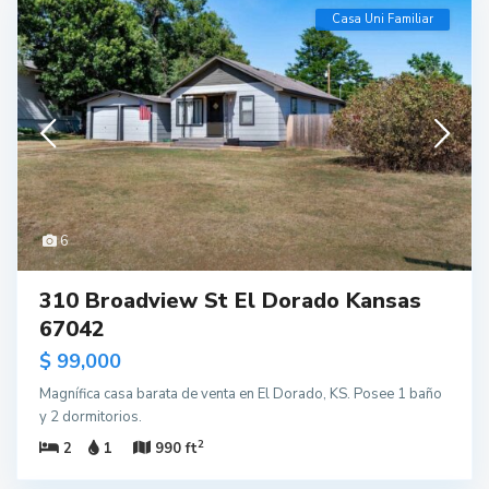
Casa Uni Familiar
6
310 Broadview St El Dorado Kansas
67042
$ 99,000
Magnífica casa barata de venta en El Dorado, KS. Posee 1 baño
y 2 dormitorios.
2
2
1
990 ft