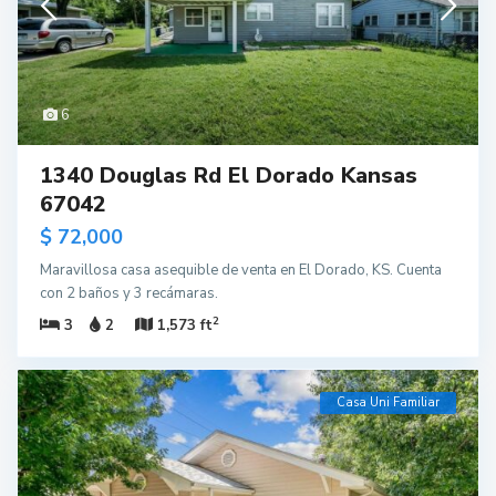
6
1340 Douglas Rd El Dorado Kansas
67042
$ 72,000
Maravillosa casa asequible de venta en El Dorado, KS. Cuenta
con 2 baños y 3 recámaras.
2
3
2
1,573 ft
Casa Uni Familiar