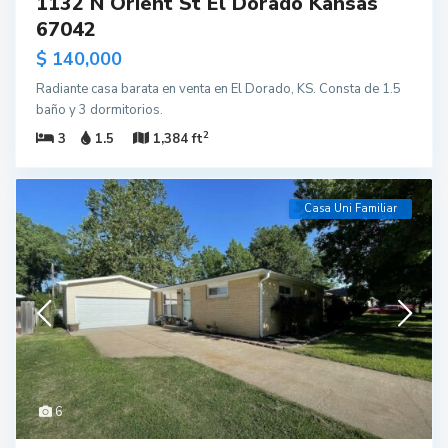
1132 N Orient St El Dorado Kansas
67042
$ 140,000
Radiante casa barata en venta en El Dorado, KS. Consta de 1.5
baño y 3 dormitorios.
2
3
1.5
1,384 ft
Casa Uni Familiar
6