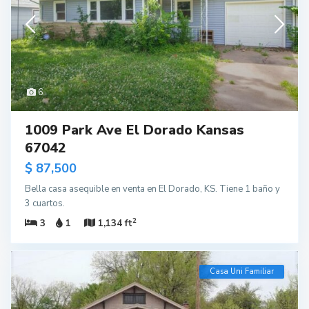
6
1009 Park Ave El Dorado Kansas
67042
$ 87,500
Bella casa asequible en venta en El Dorado, KS. Tiene 1 baño y
3 cuartos.
2
3
1
1,134 ft
Casa Uni Familiar