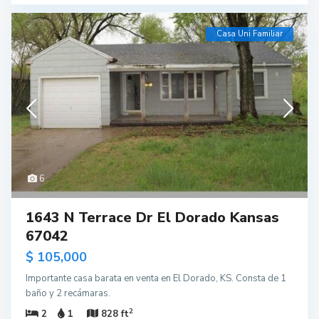
Casa Uni Familiar
6
1643 N Terrace Dr El Dorado Kansas
67042
$ 105,000
Importante casa barata en venta en El Dorado, KS. Consta de 1
baño y 2 recámaras.
2
2
1
828 ft