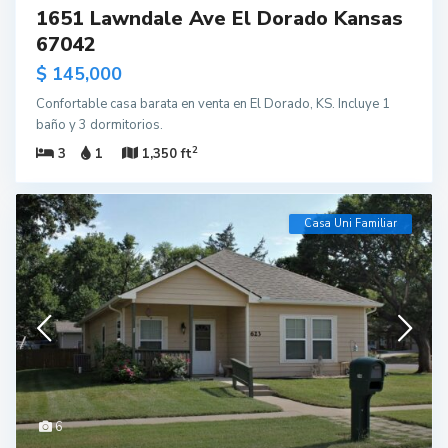
1651 Lawndale Ave El Dorado Kansas
67042
$ 145,000
Confortable casa barata en venta en El Dorado, KS. Incluye 1
baño y 3 dormitorios.
2
3
1
1,350 ft
Casa Uni Familiar
6