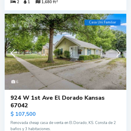
2
2
1
1,680 ft
Casa Uni Familiar
6
924 W 1st Ave El Dorado Kansas
67042
$ 107,500
Renovada cheap casa de venta en El Dorado, KS. Consta de 2
baños y 3 habitaciones.