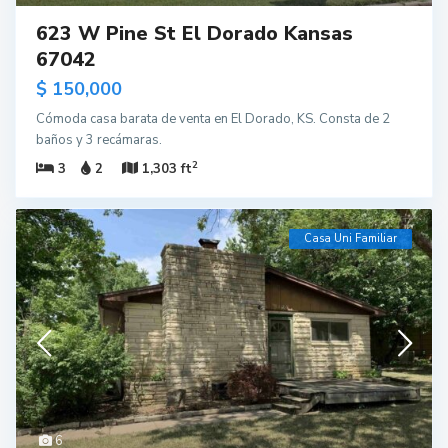
623 W Pine St El Dorado Kansas
67042
$ 150,000
Cómoda casa barata de venta en El Dorado, KS. Consta de 2
baños y 3 recámaras.
2
3
2
1,303 ft
Casa Uni Familiar
6