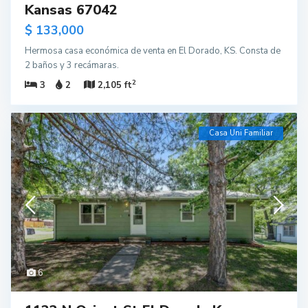
Kansas 67042
$ 133,000
Hermosa casa económica de venta en El Dorado, KS. Consta de
2 baños y 3 recámaras.
2
3
2
2,105 ft
Casa Uni Familiar
6