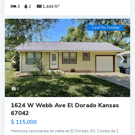
2
3
2
1,444 ft
Casa Uni Familiar
6
1624 W Webb Ave El Dorado Kansas
67042
$ 115,000
Hermosa casa barata en venta en El Dorado, KS. Consta de 2