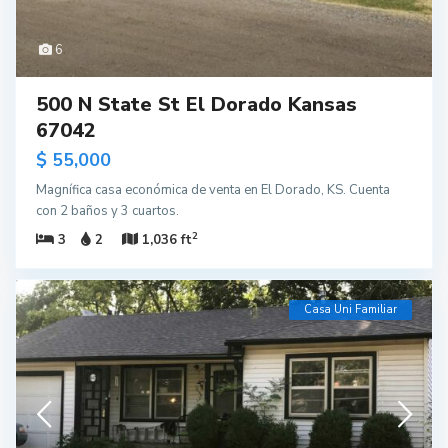
6
500 N State St El Dorado Kansas
67042
$ 55,000
Magnífica casa económica de venta en El Dorado, KS. Cuenta
con 2 baños y 3 cuartos.
2
3
2
1,036 ft
Casa Uni Familiar