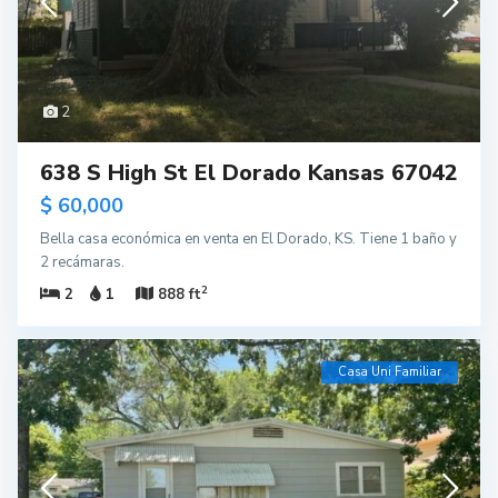
2
638 S High St El Dorado Kansas 67042
$ 60,000
Bella casa económica en venta en El Dorado, KS. Tiene 1 baño y
2 recámaras.
2
2
1
888 ft
Casa Uni Familiar