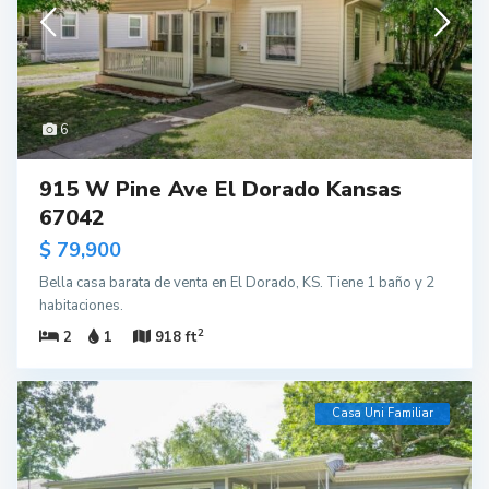
6
915 W Pine Ave El Dorado Kansas
67042
$ 79,900
Bella casa barata de venta en El Dorado, KS. Tiene 1 baño y 2
habitaciones.
2
2
1
918 ft
Casa Uni Familiar