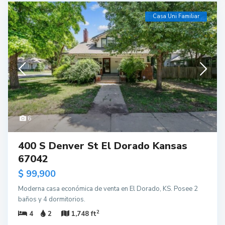
Casa Uni Familiar
6
400 S Denver St El Dorado Kansas
67042
$ 99,900
Moderna casa económica de venta en El Dorado, KS. Posee 2
baños y 4 dormitorios.
2
4
2
1,748 ft