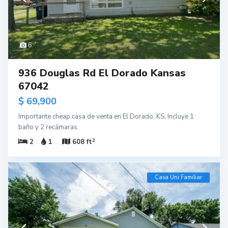
6
936 Douglas Rd El Dorado Kansas
67042
$ 69,900
Importante cheap casa de venta en El Dorado, KS. Incluye 1
baño y 2 recámaras.
2
2
1
608 ft
Casa Uni Familiar