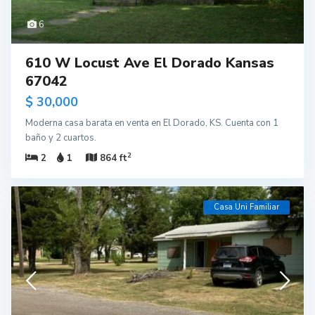
6
610 W Locust Ave El Dorado Kansas
67042
$ 30,000
Moderna casa barata en venta en El Dorado, KS. Cuenta con 1
baño y 2 cuartos.
2
2
1
864 ft
Casa Uni Familiar