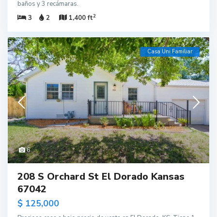
baños y 3 recámaras.
2
3
2
1,400 ft
Casa Uni Familiar
6
208 S Orchard St El Dorado Kansas
67042
$ 125,000