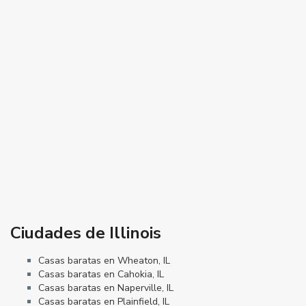
Ciudades de Illinois
Casas baratas en Wheaton, IL
Casas baratas en Cahokia, IL
Casas baratas en Naperville, IL
Casas baratas en Plainfield, IL