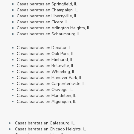
Casas baratas en Springfield, IL
Casas baratas en Champaign, IL
Casas baratas en Libertyville, IL
Casas baratas en Cicero, IL
Casas baratas en Arlington Heights, IL
Casas baratas en Schaumburg, IL
Casas baratas en Decatur, IL
Casas baratas en Oak Park, IL
Casas baratas en Elmhurst, IL
Casas baratas en Belleville, IL
Casas baratas en Wheeling, IL
Casas baratas en Hanover Park, IL
Casas baratas en Carpentersville, IL
Casas baratas en Oswego, IL
Casas baratas en Mundelein, IL
Casas baratas en Algonquin, IL
Casas baratas en Galesburg, IL
Casas baratas en Chicago Heights, IL