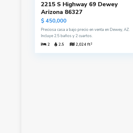
2215 S Highway 69 Dewey
Arizona 86327
$ 450,000
Preciosa casa a bajo precio en venta en Dewey, AZ.
Incluye 2.5 baños y 2 cuartos.
2
2
2.5
2,024 ft