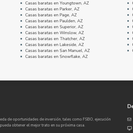
Casas baratas en Youngtown, AZ
Casas baratas en Parker, AZ
Casas baratas en Page, AZ
Casas baratas en Paulden, AZ
Casas baratas en Superior, AZ
Casas baratas en Winslow, AZ
Casas baratas en Thatcher, AZ
Casas baratas en Lakeside, AZ
Casas baratas en San Manuel, AZ
Casas baratas en Snowflake, AZ
De
eda de oportunidades de inversión, tales como FSBO, ejecución
 pueda obtener el mejor trato en su próxima casa.