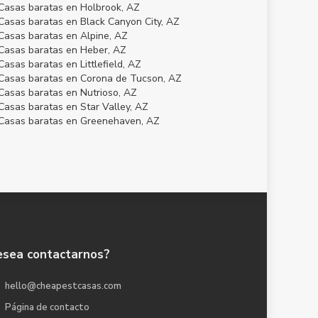
Casas baratas en Holbrook, AZ
Casas baratas en Black Canyon City, AZ
Casas baratas en Alpine, AZ
Casas baratas en Heber, AZ
Casas baratas en Littlefield, AZ
Casas baratas en Corona de Tucson, AZ
Casas baratas en Nutrioso, AZ
Casas baratas en Star Valley, AZ
Casas baratas en Greenehaven, AZ
sea contactarnos?
hello@cheapestcasas.com
Página de contacto