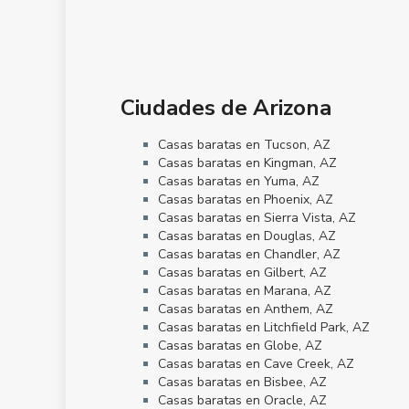
Ciudades de Arizona
Casas baratas en Tucson, AZ
Casas baratas en Kingman, AZ
Casas baratas en Yuma, AZ
Casas baratas en Phoenix, AZ
Casas baratas en Sierra Vista, AZ
Casas baratas en Douglas, AZ
Casas baratas en Chandler, AZ
Casas baratas en Gilbert, AZ
Casas baratas en Marana, AZ
Casas baratas en Anthem, AZ
Casas baratas en Litchfield Park, AZ
Casas baratas en Globe, AZ
Casas baratas en Cave Creek, AZ
Casas baratas en Bisbee, AZ
Casas baratas en Oracle, AZ