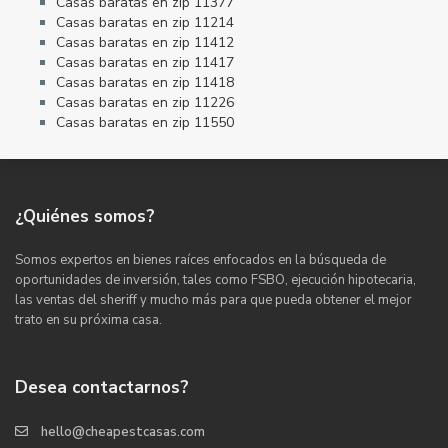
Casas baratas en zip 11377
Casas baratas en zip 11214
Casas baratas en zip 11412
Casas baratas en zip 11417
Casas baratas en zip 11418
Casas baratas en zip 11226
Casas baratas en zip 11550
¿Quiénes somos?
Somos expertos en bienes raíces enfocados en la búsqueda de
oportunidades de inversión, tales como FSBO, ejecución hipotecaria,
las ventas del sheriff y mucho más para que pueda obtener el mejor
trato en su próxima casa.
Desea contactarnos?
hello@cheapestcasas.com