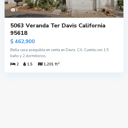
6
5063 Veranda Ter Davis California
95618
$ 462,900
Bella casa asequible en venta en Davis, CA. Cuenta con 1.5
baño y 2 dormitorios.
2
2
1.5
1,201 ft