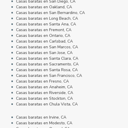
Casas baratas en San Diego, CA
Casas baratas en Oakland, CA
Casas baratas en San Bernardino, CA
Casas baratas en Long Beach, CA
Casas baratas en Santa Ana, CA
Casas baratas en Fremont, CA
Casas baratas en Ontario, CA
Casas baratas en Carlsbad, CA
Casas baratas en San Marcos, CA
Casas baratas en San Jose, CA
Casas baratas en Santa Clara, CA
Casas baratas en Sacramento, CA
Casas baratas en Santa Rosa, CA
Casas baratas en San Francisco, CA
Casas baratas en Fresno, CA
Casas baratas en Anaheim, CA
Casas baratas en Riverside, CA
Casas baratas en Stockton, CA
Casas baratas en Chula Vista, CA
Casas baratas en Irvine, CA
Casas baratas en Modesto, CA