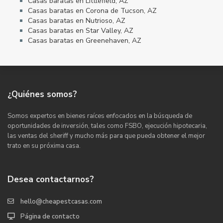
Casas baratas en Littlefield, AZ
Casas baratas en Corona de Tucson, AZ
Casas baratas en Nutrioso, AZ
Casas baratas en Star Valley, AZ
Casas baratas en Greenehaven, AZ
¿Quiénes somos?
Somos expertos en bienes raíces enfocados en la búsqueda de
oportunidades de inversión, tales como FSBO, ejecución hipotecaria,
las ventas del sheriff y mucho más para que pueda obtener el mejor
trato en su próxima casa.
Desea contactarnos?
hello@cheapestcasas.com
Página de contacto