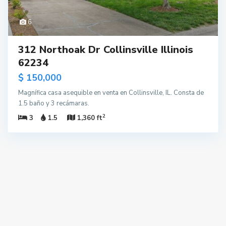
6
312 Northoak Dr Collinsville Illinois
62234
$ 150,000
Magnífica casa asequible en venta en Collinsville, IL. Consta de
1.5 baño y 3 recámaras.
2
3
1.5
1,360 ft