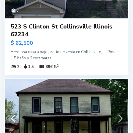
6
523 S Clinton St Collinsville Illinois
62234
$ 62,500
Hermosa casa a bajo precio de venta en Collinsville, IL. Posee
1.5 baño y 2 recámaras.
2
2
1.5
896 ft