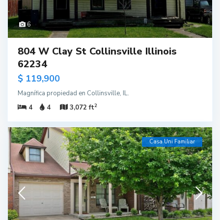
6
804 W Clay St Collinsville Illinois
62234
$ 119,900
Magnífica propiedad en Collinsville, IL.
2
4
4
3,072 ft
Casa Uni Familiar