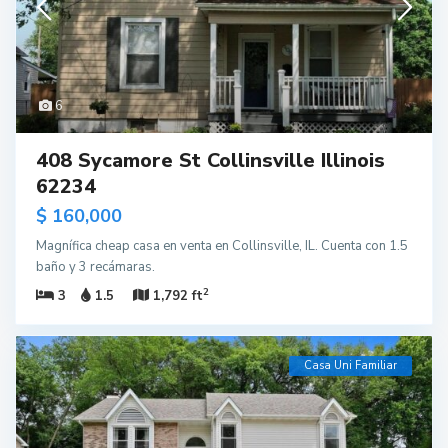
6
408 Sycamore St Collinsville Illinois
62234
$ 160,000
Magnífica cheap casa en venta en Collinsville, IL. Cuenta con 1.5
baño y 3 recámaras.
2
3
1.5
1,792 ft
Casa Uni Familiar