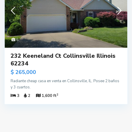
6
232 Keeneland Ct Collinsville Illinois
62234
$ 265,000
Radiante cheap casa en venta en Collinsville, IL. Posee 2 baños
y 3 cuartos.
2
3
2
1,600 ft