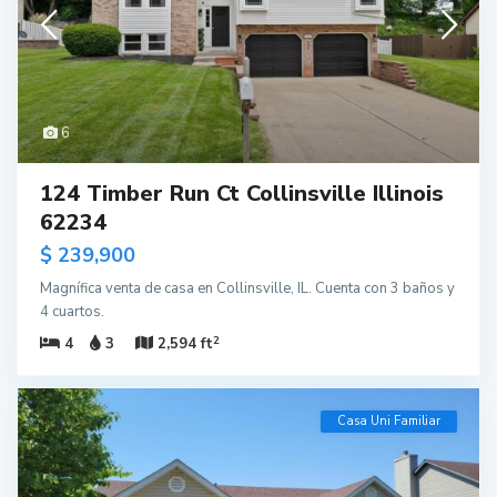
6
124 Timber Run Ct Collinsville Illinois
62234
$ 239,900
Magnífica venta de casa en Collinsville, IL. Cuenta con 3 baños y
4 cuartos.
2
4
3
2,594 ft
Casa Uni Familiar