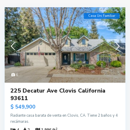
Casa Uni Familiar
6
225 Decatur Ave Clovis California
93611
$ 549,900
Radiante casa barata de venta en Clovis, CA. Tiene 2 baños y 4
recámaras.
2
4
2
1,996 ft