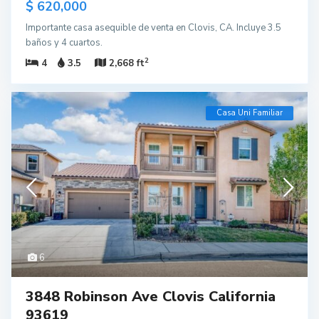
$ 620,000
Importante casa asequible de venta en Clovis, CA. Incluye 3.5
baños y 4 cuartos.
2
4
3.5
2,668 ft
Casa Uni Familiar
6
3848 Robinson Ave Clovis California
93619