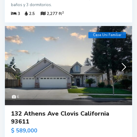
baños y 3 dormitorios.
2
3
2.5
2,277 ft
Casa Uni Familiar
6
132 Athens Ave Clovis California
93611
$ 589,000