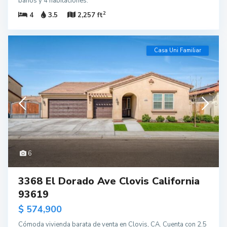
baños y 4 habitaciones.
2
4
3.5
2,257 ft
Casa Uni Familiar
6
3368 El Dorado Ave Clovis California
93619
$ 574,900
Cómoda vivienda barata de venta en Clovis, CA. Cuenta con 2.5