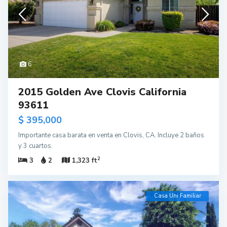
6
2015 Golden Ave Clovis California
93611
$ 395,000
Importante casa barata en venta en Clovis, CA. Incluye 2 baños
y 3 cuartos.
2
3
2
1,323 ft
Casa Uni Familiar