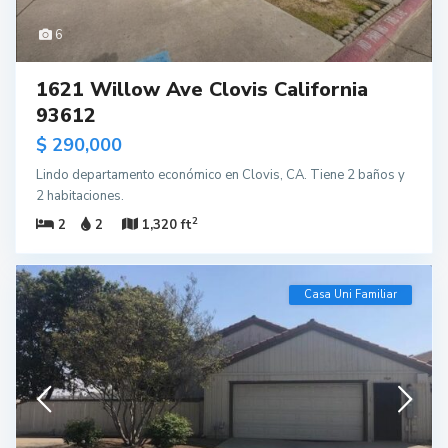
6
1621 Willow Ave Clovis California
93612
$ 290,000
Lindo departamento económico en Clovis, CA. Tiene 2 baños y
2 habitaciones.
2
2
2
1,320 ft
Casa Uni Familiar