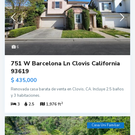
6
751 W Barcelona Ln Clovis California
93619
$ 435,000
Renovada casa barata de venta en Clovis, CA. Incluye 2.5 baños
y 3 habitaciones.
2
3
2.5
1,976 ft
Casa Uni Familiar