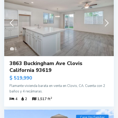
6
3863 Buckingham Ave Clovis
California 93619
$ 519,990
Flamante vivienda barata en venta en Clovis, CA. Cuenta con 2
baños y 4 recámaras.
2
4
2
1,517 ft
Casa Uni Familiar