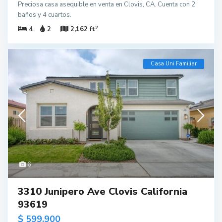
Preciosa casa asequible en venta en Clovis, CA. Cuenta con 2
baños y 4 cuartos.
2
4
2
2,162 ft
Casa Uni Familiar
6
3310 Junipero Ave Clovis California
93619
$ 599,900