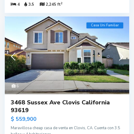
2
4
3.5
2,245 ft
Casa Uni Familiar
6
3468 Sussex Ave Clovis California
93619
$ 559,900
Maravillosa cheap casa de venta en Clovis, CA. Cuenta con 3.5