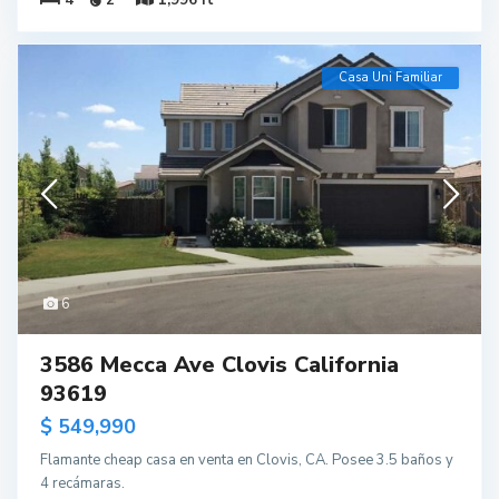
Casa Uni Familiar
6
3586 Mecca Ave Clovis California
93619
$ 549,990
Flamante cheap casa en venta en Clovis, CA. Posee 3.5 baños y
4 recámaras.