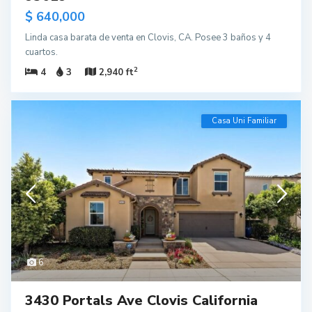
$ 640,000
Linda casa barata de venta en Clovis, CA. Posee 3 baños y 4
cuartos.
2
4
3
2,940 ft
Casa Uni Familiar
6
3430 Portals Ave Clovis California