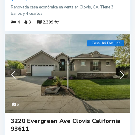
Renovada casa económica en venta en Clovis, CA. Tiene 3
baños y 4 cuartos.
2
4
3
2,399 ft
Casa Uni Familiar
6
3220 Evergreen Ave Clovis California
93611