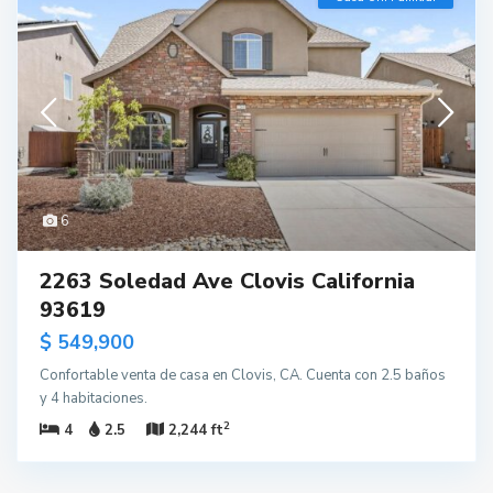
6
2263 Soledad Ave Clovis California
93619
$ 549,900
Confortable venta de casa en Clovis, CA. Cuenta con 2.5 baños
y 4 habitaciones.
2
4
2.5
2,244 ft