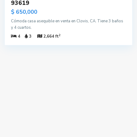
93619
$ 650,000
Cómoda casa asequible en venta en Clovis, CA. Tiene 3 baños
y 4 cuartos.
2
4
3
2,664 ft