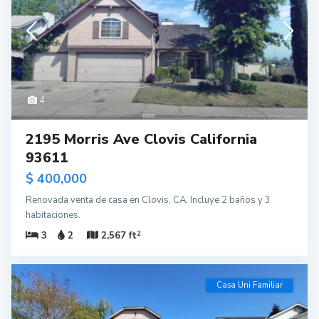
4
2195 Morris Ave Clovis California
93611
$ 400,000
Renovada venta de casa en Clovis, CA. Incluye 2 baños y 3
habitaciones.
2
3
2
2,567 ft
Casa Uni Familiar