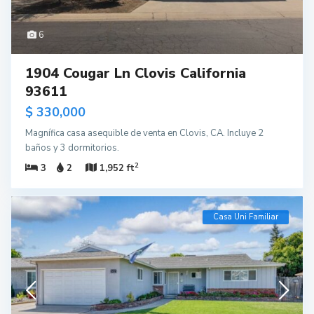
6
1904 Cougar Ln Clovis California
93611
$ 330,000
Magnífica casa asequible de venta en Clovis, CA. Incluye 2
baños y 3 dormitorios.
2
3
2
1,952 ft
Casa Uni Familiar