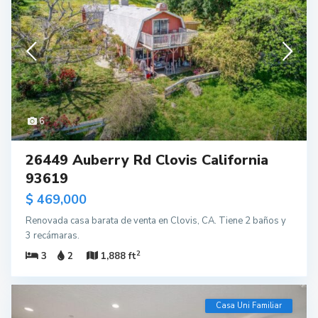
6
26449 Auberry Rd Clovis California
93619
$ 469,000
Renovada casa barata de venta en Clovis, CA. Tiene 2 baños y
3 recámaras.
2
3
2
1,888 ft
Casa Uni Familiar