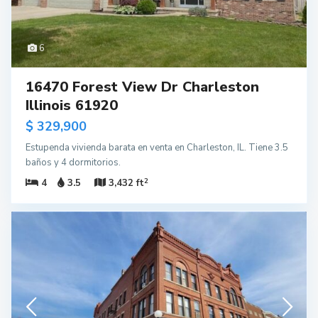
6
16470 Forest View Dr Charleston
Illinois 61920
$ 329,900
Estupenda vivienda barata en venta en Charleston, IL. Tiene 3.5
baños y 4 dormitorios.
2
4
3.5
3,432 ft