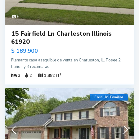
6
15 Fairfield Ln Charleston Illinois
61920
$ 189,900
Flamante casa asequible de venta en Charleston, IL. Posee 2
baños y 3 recámaras.
2
3
2
1,882 ft
Casa Uni Familiar