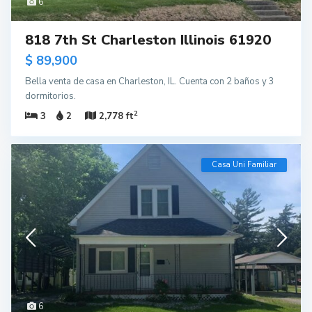
6
818 7th St Charleston Illinois 61920
$ 89,900
Bella venta de casa en Charleston, IL. Cuenta con 2 baños y 3
dormitorios.
2
3
2
2,778 ft
Casa Uni Familiar
6