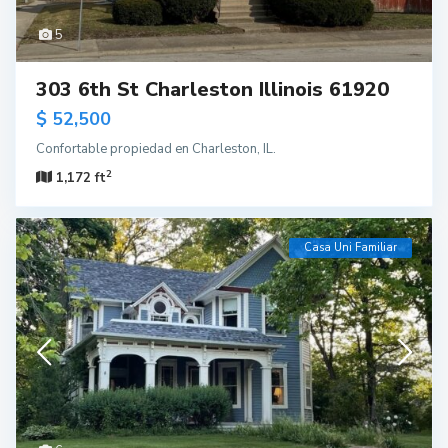
5
303 6th St Charleston Illinois 61920
$ 52,500
Confortable propiedad en Charleston, IL.
2
1,172 ft
Casa Uni Familiar