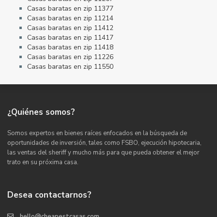
Casas baratas en zip 11377
Casas baratas en zip 11214
Casas baratas en zip 11412
Casas baratas en zip 11417
Casas baratas en zip 11418
Casas baratas en zip 11226
Casas baratas en zip 11550
¿Quiénes somos?
Somos expertos en bienes raíces enfocados en la búsqueda de
oportunidades de inversión, tales como FSBO, ejecución hipotecaria,
las ventas del sheriff y mucho más para que pueda obtener el mejor
trato en su próxima casa.
Desea contactarnos?
hello@cheapestcasas.com