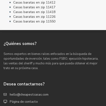
Casas baratas en zip 11412
Casas baratas en zip 11417
Casas baratas en zip 11418
Casas baratas en zip 11226
Casas baratas en zip 11550
¿Quiénes somos?
Somos expertos en bienes raíces enfocados en la búsqueda de
oportunidades de inversión, tales como FSBO, ejecución hipotecaria,
las ventas del sheriff y mucho más para que pueda obtener el mejor
trato en su próxima casa.
Desea contactarnos?
hello@cheapestcasas.com
Página de contacto