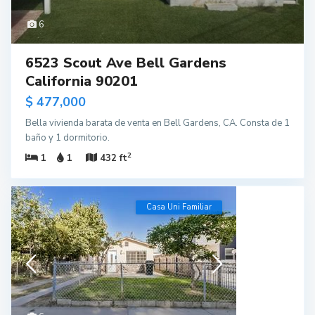
6
6523 Scout Ave Bell Gardens
California 90201
$ 477,000
Bella vivienda barata de venta en Bell Gardens, CA. Consta de 1
baño y 1 dormitorio.
2
1
1
432 ft
Casa Uni Familiar