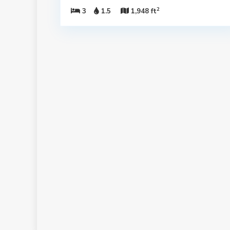
2
3
1.5
1,948 ft