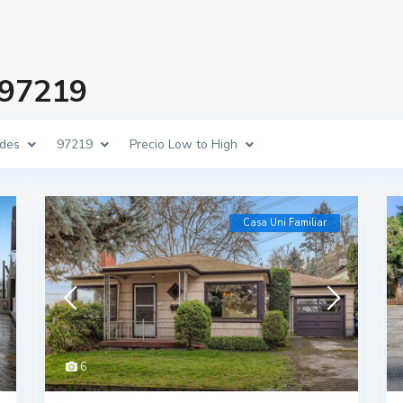
 97219
des
97219
Precio Low to High
Casa Uni Familiar
6