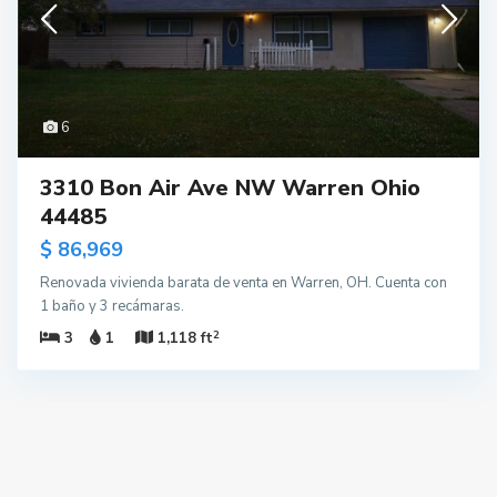
6
3310 Bon Air Ave NW Warren Ohio
44485
$ 86,969
Renovada vivienda barata de venta en Warren, OH. Cuenta con
1 baño y 3 recámaras.
2
3
1
1,118 ft