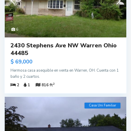
6
2430 Stephens Ave NW Warren Ohio
44485
$ 69,000
Hermosa casa asequible en venta en Warren, OH. Cuenta con 1
baño y 2 cuartos.
2
2
1
816 ft
Casa Uni Familiar