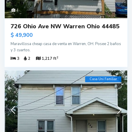
4
726 Ohio Ave NW Warren Ohio 44485
$ 49,900
Maravillosa cheap casa de venta en Warren, OH. Posee 2 baños
y 3 cuartos.
2
3
2
1,217 ft
Casa Uni Familiar