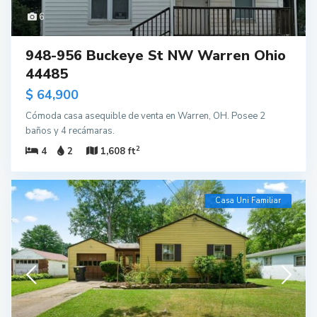
6
948-956 Buckeye St NW Warren Ohio
44485
$ 64,900
Cómoda casa asequible de venta en Warren, OH. Posee 2
baños y 4 recámaras.
2
4
2
1,608 ft
Casa Uni Familiar