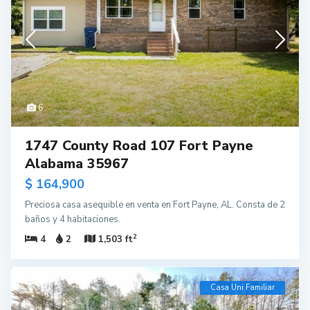
6
1747 County Road 107 Fort Payne
Alabama 35967
$ 164,900
Preciosa casa asequible en venta en Fort Payne, AL. Consta de 2
baños y 4 habitaciones.
2
4
2
1,503 ft
Casa Uni Familiar