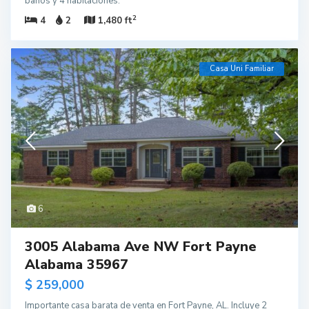
baños y 4 habitaciones.
2
4
2
1,480 ft
Casa Uni Familiar
6
3005 Alabama Ave NW Fort Payne
Alabama 35967
$ 259,000
Importante casa barata de venta en Fort Payne, AL. Incluye 2