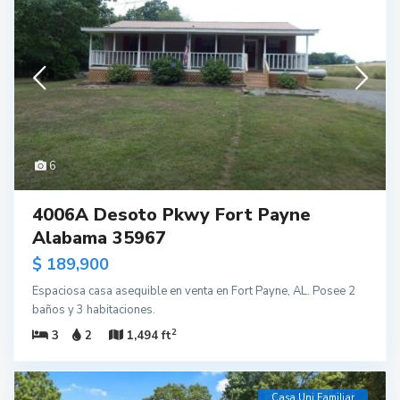
6
4006A Desoto Pkwy Fort Payne
Alabama 35967
$ 189,900
Espaciosa casa asequible en venta en Fort Payne, AL. Posee 2
baños y 3 habitaciones.
2
3
2
1,494 ft
Casa Uni Familiar