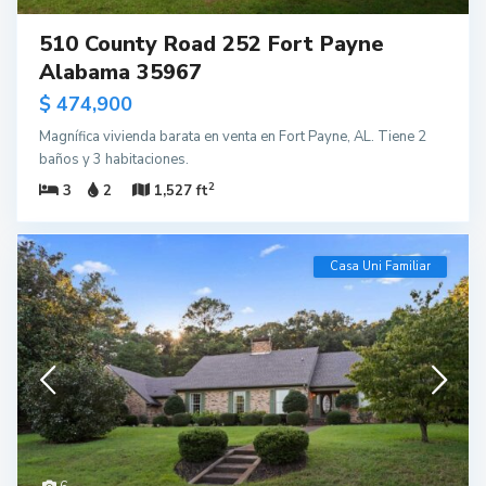
510 County Road 252 Fort Payne
Alabama 35967
$ 474,900
Magnífica vivienda barata en venta en Fort Payne, AL. Tiene 2
baños y 3 habitaciones.
2
3
2
1,527 ft
Casa Uni Familiar