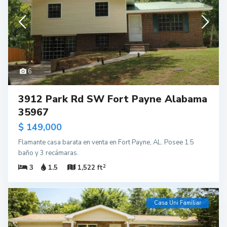
6
3912 Park Rd SW Fort Payne Alabama
35967
$ 149,000
Flamante casa barata en venta en Fort Payne, AL. Posee 1.5
baño y 3 recámaras.
2
3
1.5
1,522 ft
Casa Uni Familiar