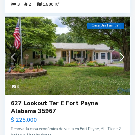
2
3
2
1,500 ft
Casa Uni Familiar
6
627 Lookout Ter E Fort Payne
Alabama 35967
$ 225,000
Renovada casa económica de venta en Fort Payne, AL. Tiene 2