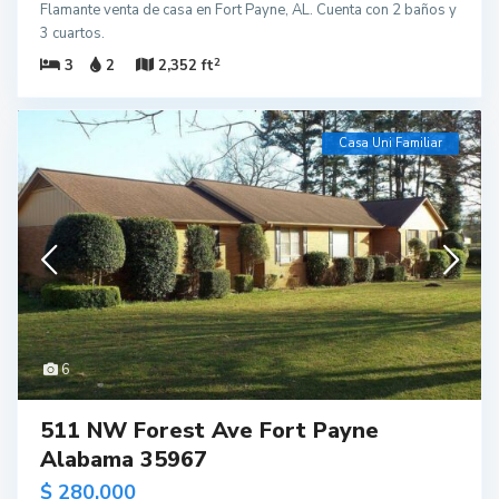
Flamante venta de casa en Fort Payne, AL. Cuenta con 2 baños y
3 cuartos.
2
3
2
2,352 ft
Casa Uni Familiar
6
511 NW Forest Ave Fort Payne
Alabama 35967
$ 280,000