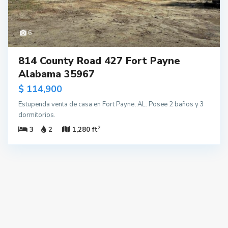
6
814 County Road 427 Fort Payne
Alabama 35967
$ 114,900
Estupenda venta de casa en Fort Payne, AL. Posee 2 baños y 3
dormitorios.
2
3
2
1,280 ft