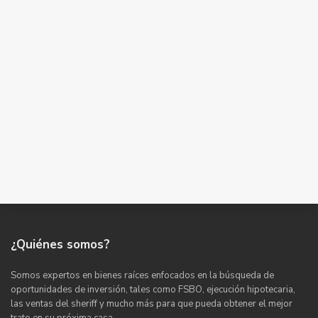
¿Quiénes somos?
Somos expertos en bienes raíces enfocados en la búsqueda de
oportunidades de inversión, tales como FSBO, ejecución hipotecaria,
las ventas del sheriff y mucho más para que pueda obtener el mejor
trato en su próxima casa.