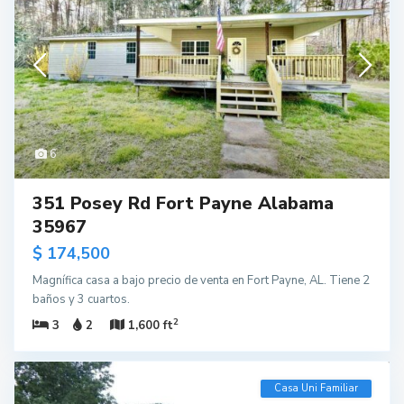
6
351 Posey Rd Fort Payne Alabama
35967
$ 174,500
Magnífica casa a bajo precio de venta en Fort Payne, AL. Tiene 2
baños y 3 cuartos.
2
3
2
1,600 ft
Casa Uni Familiar