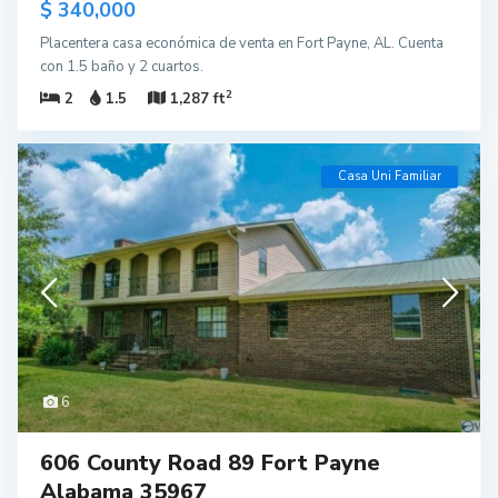
$ 340,000
Placentera casa económica de venta en Fort Payne, AL. Cuenta
con 1.5 baño y 2 cuartos.
2
2
1.5
1,287 ft
Casa Uni Familiar
6
606 County Road 89 Fort Payne
Alabama 35967