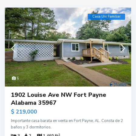
Casa Uni Familiar
6
1902 Louise Ave NW Fort Payne
Alabama 35967
$ 219,000
Importante casa barata en venta en Fort Payne, AL. Consta de 2
baños y 3 dormitorios.
2
3
2
1,460 ft