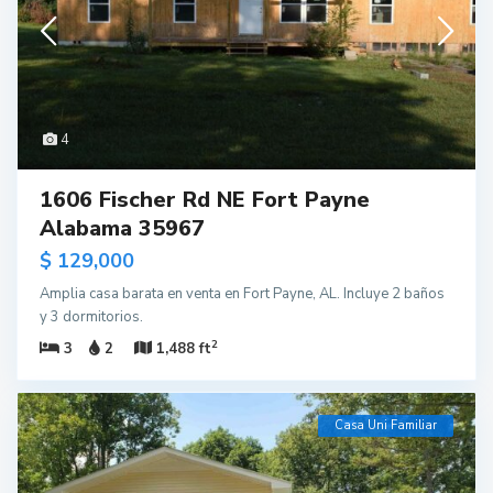
4
1606 Fischer Rd NE Fort Payne
Alabama 35967
$ 129,000
Amplia casa barata en venta en Fort Payne, AL. Incluye 2 baños
y 3 dormitorios.
2
3
2
1,488 ft
Casa Uni Familiar