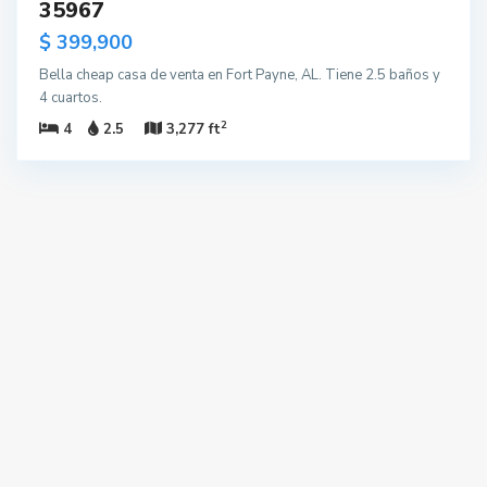
35967
$ 399,900
Bella cheap casa de venta en Fort Payne, AL. Tiene 2.5 baños y
4 cuartos.
2
4
2.5
3,277 ft