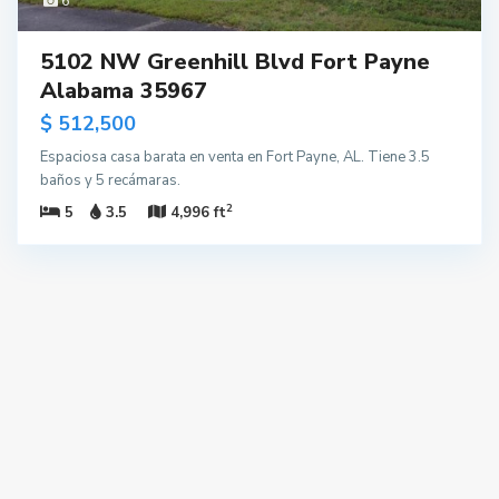
6
5102 NW Greenhill Blvd Fort Payne
Alabama 35967
$ 512,500
Espaciosa casa barata en venta en Fort Payne, AL. Tiene 3.5
baños y 5 recámaras.
2
5
3.5
4,996 ft