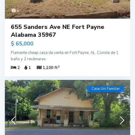
6
655 Sanders Ave NE Fort Payne
Alabama 35967
$ 65,000
Flamante cheap casa de venta en Fort Payne, AL. Consta de 1
baño y 2 recámaras.
2
2
1
1,100 ft
Casa Uni Familiar