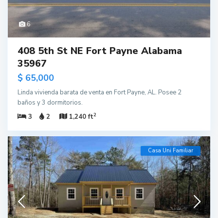
6
408 5th St NE Fort Payne Alabama
35967
$ 65,000
Linda vivienda barata de venta en Fort Payne, AL. Posee 2
baños y 3 dormitorios.
2
3
2
1,240 ft
Casa Uni Familiar