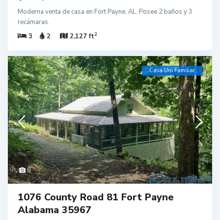
Moderna venta de casa en Fort Payne, AL. Posee 2 baños y 3
recámaras.
2
3
2
2,127 ft
Casa Uni Familiar
6
1076 County Road 81 Fort Payne
Alabama 35967