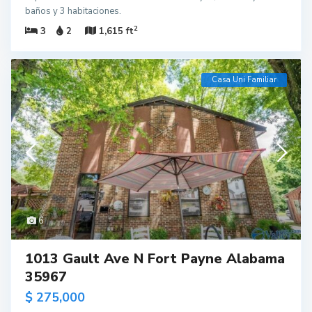
baños y 3 habitaciones.
2
3
2
1,615 ft
Casa Uni Familiar
6
1013 Gault Ave N Fort Payne Alabama
35967
$ 275,000