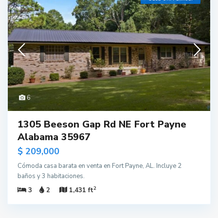
6
1305 Beeson Gap Rd NE Fort Payne
Alabama 35967
$ 209,000
Cómoda casa barata en venta en Fort Payne, AL. Incluye 2
baños y 3 habitaciones.
2
3
2
1,431 ft