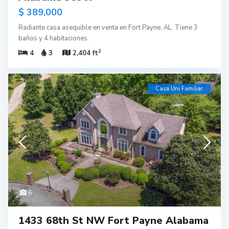
$ 389,000
Radiante casa asequible en venta en Fort Payne, AL. Tiene 3
baños y 4 habitaciones.
2
4
3
2,404 ft
Casa Uni Familiar
6
1433 68th St NW Fort Payne Alabama