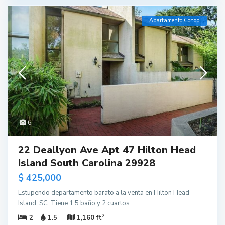
Apartamento Condo
6
22 Deallyon Ave Apt 47 Hilton Head
Island South Carolina 29928
$ 425,000
Estupendo departamento barato a la venta en Hilton Head
Island, SC. Tiene 1.5 baño y 2 cuartos.
2
2
1.5
1,160 ft