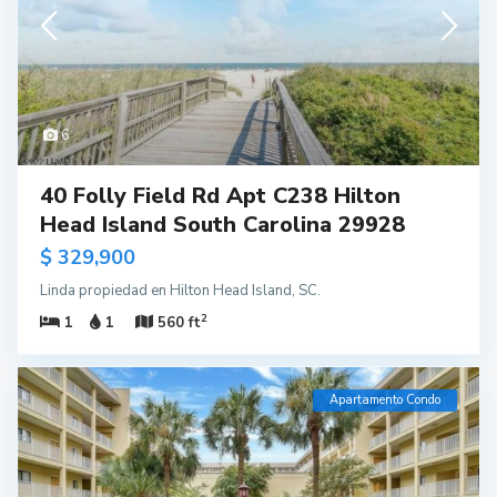
6
40 Folly Field Rd Apt C238 Hilton
Head Island South Carolina 29928
$ 329,900
Linda propiedad en Hilton Head Island, SC.
2
1
1
560 ft
Apartamento Condo