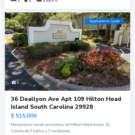
1
1
1,019 ft
Apartamento Condo
6
36 Deallyon Ave Apt 109 Hilton Head
Island South Carolina 29928
$ 515,000
Maravilloso condo económico en Hilton Head Island, SC.
Consta de 3 baños y 3 recámaras.