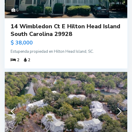
6
14 Wimbledon Ct E Hilton Head Island
South Carolina 29928
$ 38,000
Estupenda propiedad en Hilton Head Island, SC.
2
2