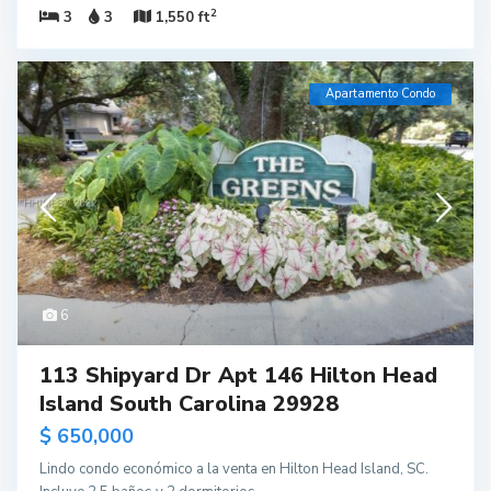
2
3
3
1,550 ft
Apartamento Condo
6
113 Shipyard Dr Apt 146 Hilton Head
Island South Carolina 29928
$ 650,000
Lindo condo económico a la venta en Hilton Head Island, SC.