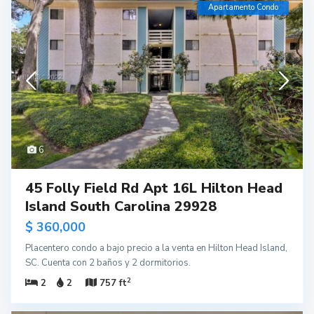
Apartamento Condo
6
45 Folly Field Rd Apt 16L Hilton Head
Island South Carolina 29928
$ 360,000
Placentero condo a bajo precio a la venta en Hilton Head Island,
SC. Cuenta con 2 baños y 2 dormitorios.
2
2
2
757 ft