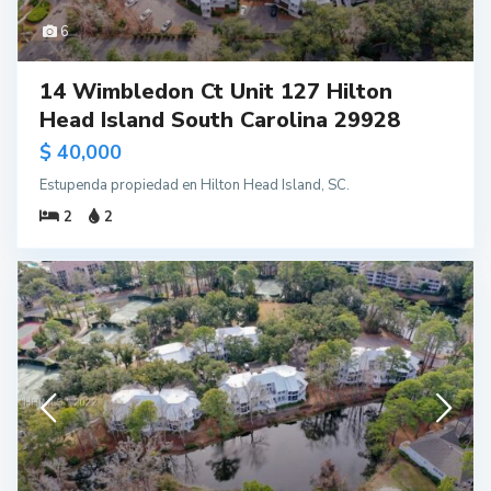
6
14 Wimbledon Ct Unit 127 Hilton
Head Island South Carolina 29928
$ 40,000
Estupenda propiedad en Hilton Head Island, SC.
2
2