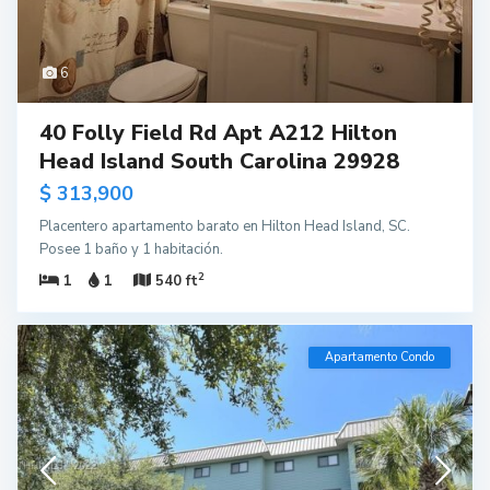
6
40 Folly Field Rd Apt A212 Hilton
Head Island South Carolina 29928
$ 313,900
Placentero apartamento barato en Hilton Head Island, SC.
Posee 1 baño y 1 habitación.
2
1
1
540 ft
Apartamento Condo