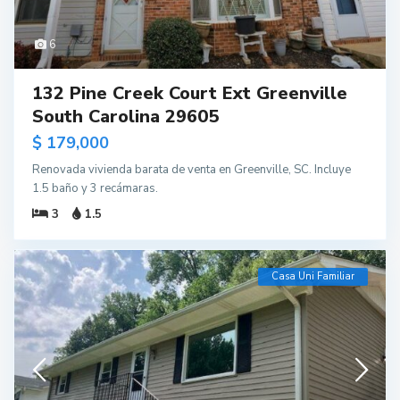
6
132 Pine Creek Court Ext Greenville
South Carolina 29605
$ 179,000
Renovada vivienda barata de venta en Greenville, SC. Incluye
1.5 baño y 3 recámaras.
3
1.5
Casa Uni Familiar