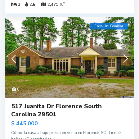
2
3
2.5
2,471 ft
Casa Uni Familiar
6
517 Juanita Dr Florence South
Carolina 29501
$ 445,000
Cómoda casa a bajo precio en venta en Florence, SC. Tiene 3