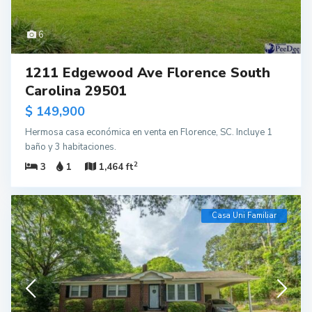
6
1211 Edgewood Ave Florence South
Carolina 29501
$ 149,900
Hermosa casa económica en venta en Florence, SC. Incluye 1
baño y 3 habitaciones.
2
3
1
1,464 ft
Casa Uni Familiar