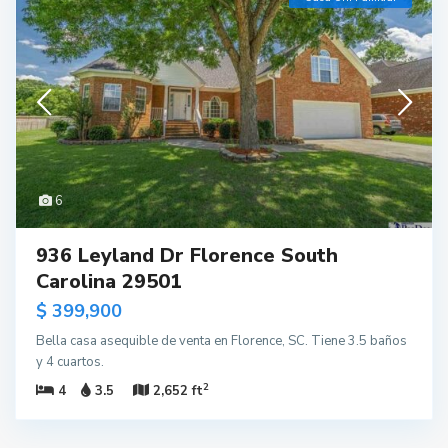
6
936 Leyland Dr Florence South
Carolina 29501
$ 399,900
Bella casa asequible de venta en Florence, SC. Tiene 3.5 baños
y 4 cuartos.
2
4
3.5
2,652 ft