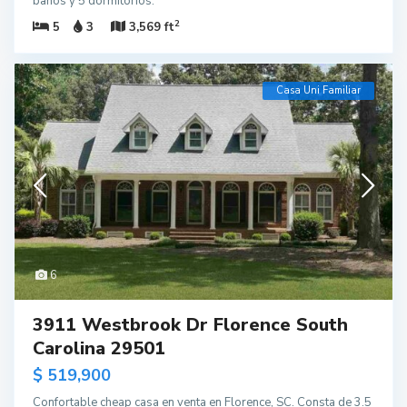
baños y 5 dormitorios.
2
5
3
3,569 ft
Casa Uni Familiar
6
3911 Westbrook Dr Florence South
Carolina 29501
$ 519,900
Confortable cheap casa en venta en Florence, SC. Consta de 3.5