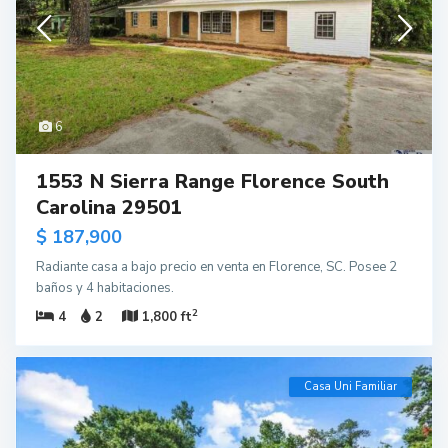
6
1553 N Sierra Range Florence South
Carolina 29501
$ 187,900
Radiante casa a bajo precio en venta en Florence, SC. Posee 2
baños y 4 habitaciones.
2
4
2
1,800 ft
Casa Uni Familiar