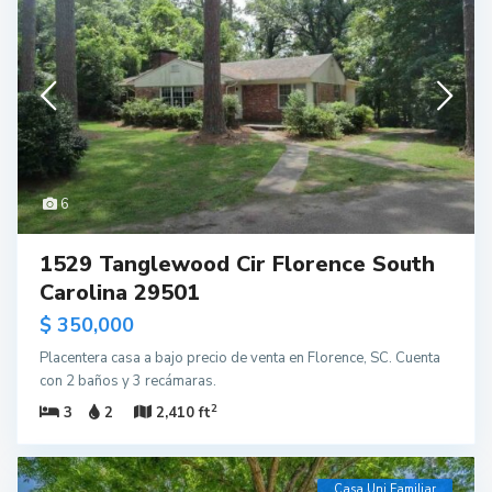
6
1529 Tanglewood Cir Florence South
Carolina 29501
$ 350,000
Placentera casa a bajo precio de venta en Florence, SC. Cuenta
con 2 baños y 3 recámaras.
2
3
2
2,410 ft
Casa Uni Familiar