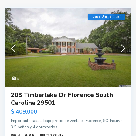
Casa Uni Familiar
6
208 Timberlake Dr Florence South
Carolina 29501
$ 409,000
Importante casa a bajo precio de venta en Florence, SC. Incluye
3.5 baños y 4 dormitorios.
2
4
3.5
2,775 ft