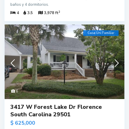
baños y 4 dormitorios.
2
4
3.5
3,978 ft
Casa Uni Familiar
6
3417 W Forest Lake Dr Florence
South Carolina 29501
$ 625,000