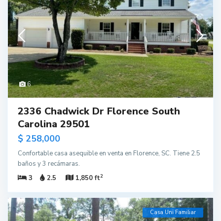
6
2336 Chadwick Dr Florence South
Carolina 29501
$ 258,000
Confortable casa asequible en venta en Florence, SC. Tiene 2.5
baños y 3 recámaras.
2
3
2.5
1,850 ft
Casa Uni Familiar