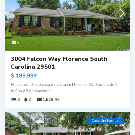
6
3004 Falcon Way Florence South
Carolina 29501
$ 189,999
Placentera cheap casa de venta en Florence, SC. Consta de 2
baños y 3 habitaciones.
2
3
2
1,526 ft
Casa Uni Familiar