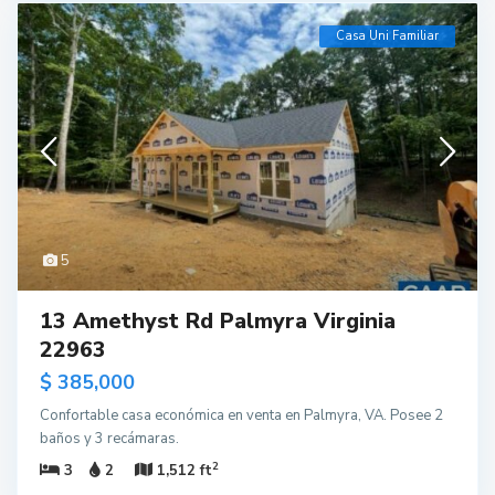
Casa Uni Familiar
5
13 Amethyst Rd Palmyra Virginia
22963
$ 385,000
Confortable casa económica en venta en Palmyra, VA. Posee 2
baños y 3 recámaras.
2
3
2
1,512 ft