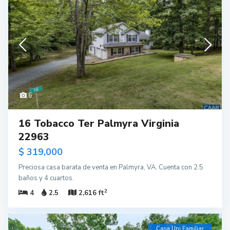
6
16 Tobacco Ter Palmyra Virginia
22963
$ 319,000
Preciosa casa barata de venta en Palmyra, VA. Cuenta con 2.5
baños y 4 cuartos.
2
4
2.5
2,616 ft
Casa Uni Familiar