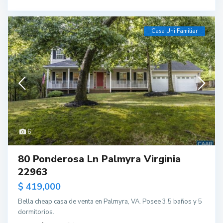
Casa Uni Familiar
6
80 Ponderosa Ln Palmyra Virginia
22963
$ 419,000
Bella cheap casa de venta en Palmyra, VA. Posee 3.5 baños y 5
dormitorios.