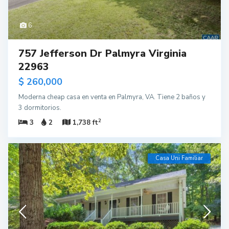
6
757 Jefferson Dr Palmyra Virginia
22963
$ 260,000
Moderna cheap casa en venta en Palmyra, VA. Tiene 2 baños y
3 dormitorios.
2
3
2
1,738 ft
Casa Uni Familiar