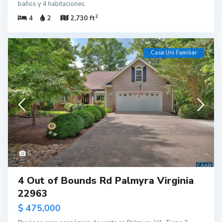
baños y 4 habitaciones.
2
4
2
2,730 ft
Casa Uni Familiar
6
4 Out of Bounds Rd Palmyra Virginia
22963
$ 475,000