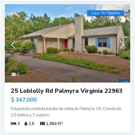
Casa Uni Familiar
6
25 Loblolly Rd Palmyra Virginia 22963
$ 347,000
Estupenda vivienda barata de venta en Palmyra, VA. Consta de
2.5 baños y 3 cuartos.
2
3
2.5
1,984 ft