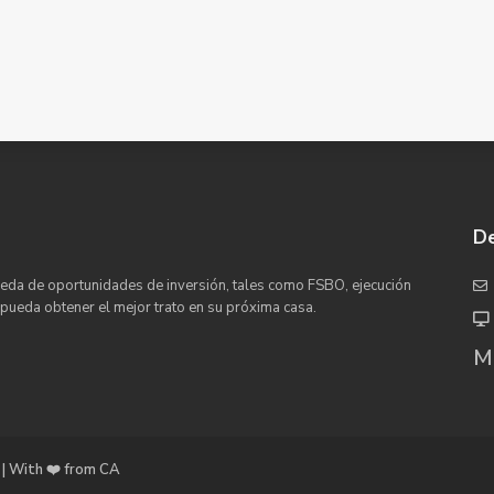
De
eda de oportunidades de inversión, tales como FSBO, ejecución
 pueda obtener el mejor trato en su próxima casa.
Ma
| With ❤️ from CA