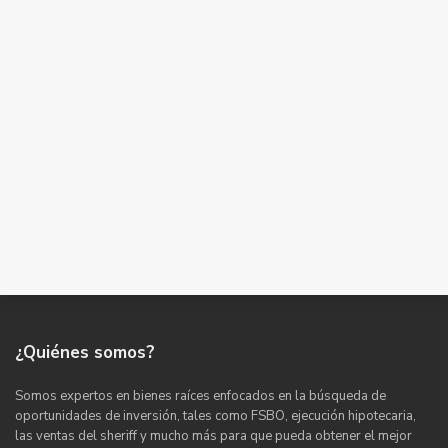
¿Quiénes somos?
Somos expertos en bienes raíces enfocados en la búsqueda de
oportunidades de inversión, tales como FSBO, ejecución hipotecaria,
las ventas del sheriff y mucho más para que pueda obtener el mejor