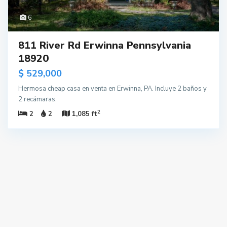
6
811 River Rd Erwinna Pennsylvania
18920
$ 529,000
Hermosa cheap casa en venta en Erwinna, PA. Incluye 2 baños y
2 recámaras.
2
2
2
1,085 ft