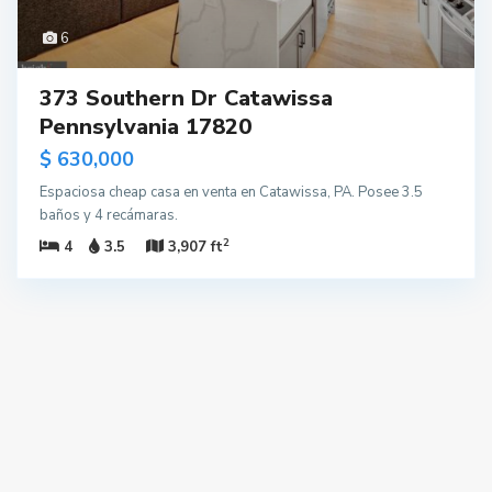
6
373 Southern Dr Catawissa
Pennsylvania 17820
$ 630,000
Espaciosa cheap casa en venta en Catawissa, PA. Posee 3.5
baños y 4 recámaras.
2
4
3.5
3,907 ft